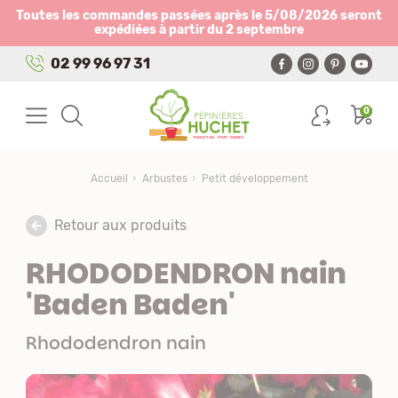
Panneau de gestion des cookies
Toutes les commandes passées après le 5/08/2026 seront
expédiées à partir du 2 septembre
02 99 96 97 31
0
Accueil
Arbustes
Petit développement
Retour aux produits
RHODODENDRON nain
'Baden Baden'
Rhododendron nain