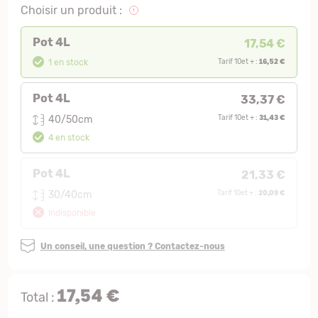
Choisir un produit :
Pot 4L
17,54 €
16,52 €
1 en stock
Tarif 10et + :
Pot 4L
33,37 €
31,43 €
40/50cm
Tarif 10et + :
4 en stock
Pot 4L
21,33 €
20,09 €
30/40cm
Tarif 10et + :
Indisponible
Un conseil, une question ? Contactez-nous
17,54 €
Total :