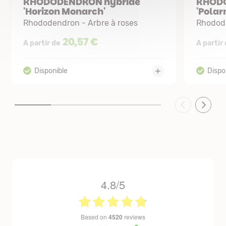
RHODODENDRON hybride
RHODO
'Horizon Monarch'
'Polar
Rhododendron - Arbre à roses
Rhodode
20,57 €
A partir de
A partir
4.8/5
based on
4520
reviews