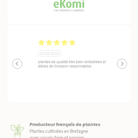
24.06.2026
23.06.2026
plantes de qualité très bien emballées et
Un site que
délais de livraison raisonnables
réserve. La c
livraison est
courts. Les 
emballés et p
première comm
nous avons a
Producteur français de plantes
Plantes cultivées en Bretagne
avec savoir-faire et passion.