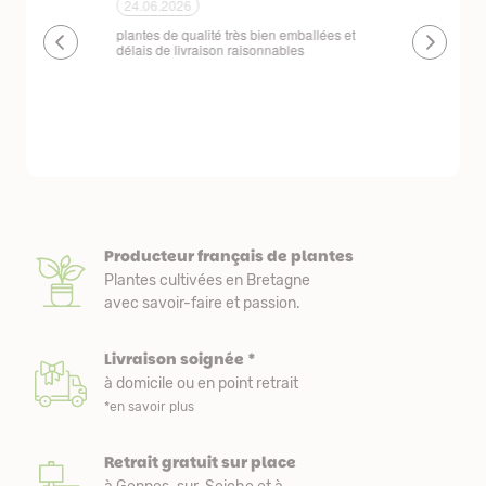
24.06.2026
23.06.2026
plantes de qualité très bien emballées et
Un site que
délais de livraison raisonnables
réserve. La c
livraison est
courts. Les 
emballés et p
première comm
nous avons a
Producteur français de plantes
Plantes cultivées en Bretagne
avec savoir-faire et passion.
Livraison soignée *
à domicile ou en point retrait
*en savoir plus
Retrait gratuit sur place