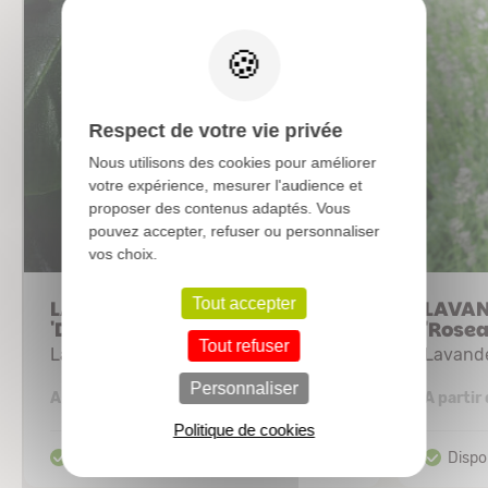
X
Respect de votre vie privée
Nous utilisons des cookies pour améliorer
votre expérience, mesurer l'audience et
proposer des contenus adaptés. Vous
pouvez accepter, refuser ou personnaliser
vos choix.
Tout accepter
LAVANDULA intermedia
LAVAN
'Dutch'
'Rosea
Tout refuser
Lavandin
Lavande
Personnaliser
2,74 €
A partir de
A partir
Politique de cookies