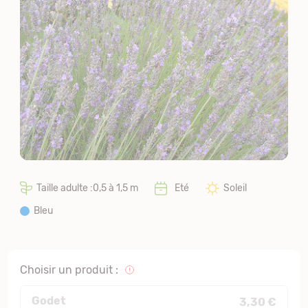
Taille adulte :0,5 à 1,5 m
Eté
Soleil
Bleu
Choisir un produit :
Godet
3,30 €