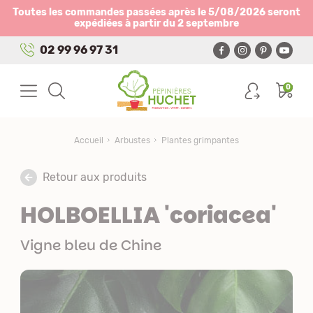
Panneau de gestion des cookies
Toutes les commandes passées après le 5/08/2026 seront
expédiées à partir du 2 septembre
02 99 96 97 31
0
Accueil
Arbustes
Plantes grimpantes
Retour aux produits
HOLBOELLIA 'coriacea'
Vigne bleu de Chine