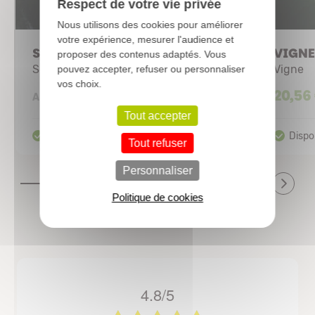
Respect de votre vie privée
Nous utilisons des cookies pour améliorer
votre expérience, mesurer l'audience et
SCHISANDRA Rubriflora
VIGNE 
proposer des contenus adaptés. Vous
Schisandre à feuilles rouge
Vigne
pouvez accepter, refuser ou personnaliser
vos choix.
30,62 €
20,56
A partir de
Tout accepter
Tout refuser
Personnaliser
Politique de cookies
4.8/5