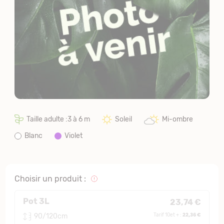
Taille adulte :3 à 6 m
Soleil
Mi-ombre
Blanc
Violet
Choisir un produit :
Pot 3L
23,74 €
22,36 €
90/120cm
Tarif 10et + :