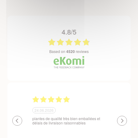
4.8/5
based on
4520
reviews
24.06.2026
23.06.2026
plantes de qualité très bien emballées et
Un site que
délais de livraison raisonnables
réserve. La c
livraison est
courts. Les 
emballés et p