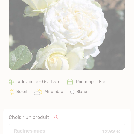
Taille adulte :0,5 à 1,5 m
Printemps
Eté
Soleil
Mi-ombre
Blanc
Choisir un produit :
Racines nues
12,92 €