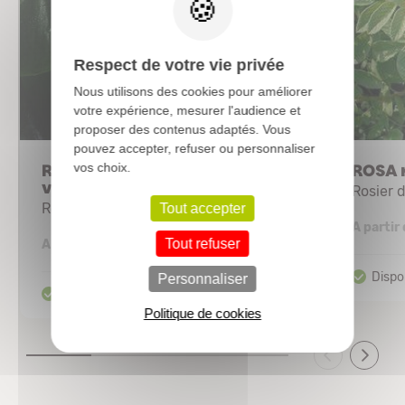
Respect de votre vie privée
Nous utilisons des cookies pour améliorer
votre expérience, mesurer l'audience et
proposer des contenus adaptés. Vous
pouvez accepter, refuser ou personnaliser
ROSIER grimpant 'New
ROSA 
vos choix.
vesuvia'
Rosier 
Rosier grimpant
Tout accepter
A partir
41,68 €
Tout refuser
A partir de
Personnaliser
Politique de cookies