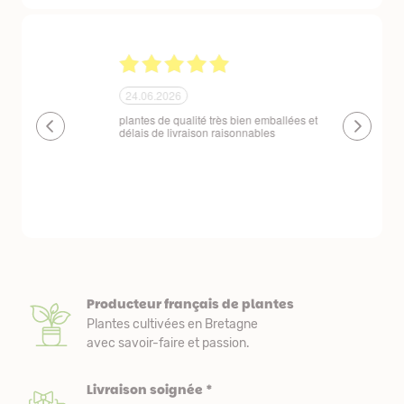
24.06.2026
23.06.2026
plantes de qualité très bien emballées et
Un site que
délais de livraison raisonnables
réserve. La c
livraison est
courts. Les 
emballés et p
première comm
nous avons a
Producteur français de plantes
Plantes cultivées en Bretagne
avec savoir-faire et passion.
Livraison soignée *