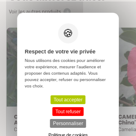
Voir les autres produits
X
Respect de votre vie privée
Nous utilisons des cookies pour améliorer
votre expérience, mesurer l'audience et
proposer des contenus adaptés. Vous
pouvez accepter, refuser ou personnaliser
vos choix.
Tout accepter
Tout refuser
CAMELLIA japonica 'Adolphe
CAMELL
Audusson'
China'
Personnaliser
Camélia
Cameli
Politique de cookies