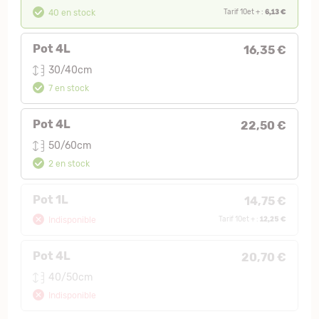
6,13 €
40 en stock
Tarif 10et + :
Pot 4L
16,35 €
30/40cm
7 en stock
Pot 4L
22,50 €
50/60cm
2 en stock
Pot 1L
14,75 €
12,25 €
Indisponible
Tarif 10et + :
Pot 4L
20,70 €
40/50cm
Indisponible