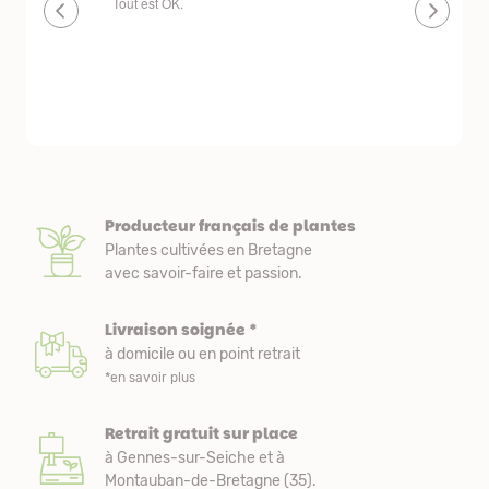
plantes de qualité très bien emballées et
Un site qu
délais de livraison raisonnables
réserve. La
livraison es
courts. Les
emballés et
première co
nous avons 
Producteur français de plantes
Plantes cultivées en Bretagne
avec savoir-faire et passion.
Livraison soignée *
à domicile ou en point retrait
*en savoir plus
Retrait gratuit sur place
à Gennes-sur-Seiche et à
Montauban-de-Bretagne (35).