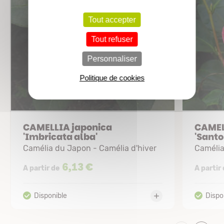
Tout accepter
Tout refuser
Personnaliser
Politique de cookies
CAMELLIA japonica
CAMEL
'Imbricata alba'
'Santor
Camélia du Japon - Camélia d'hiver
Camélia
6,13 €
A partir de
A partir