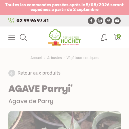
Panneau de gestion des cookies
Toutes les commandes passées après le 5/08/2026 seront
expédiées à partir du 2 septembre
02 99 96 97 31
0
Accueil
Arbustes
Végétaux exotiques
Retour aux produits
AGAVE Parryi'
Agave de Parry