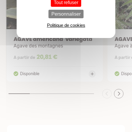
Tout refuser
Personnaliser
Politique de cookies
AGAVE americana 'Variegata'
AGAVE 
Agave des montagnes
Agave à
20,81 €
A partir de
A partir