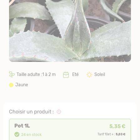
Taille adulte :1 à 2 m
Eté
Soleil
Jaune
Choisir un produit :
Pot 1L
5,35 €
5,03 €
24 en stock
Tarif 10et + :