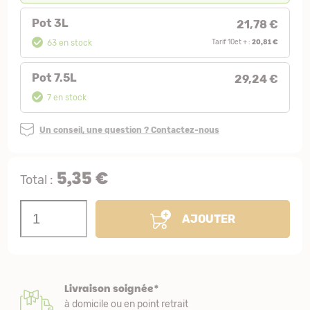
Pot 3L
21,78 €
20,81 €
63 en stock
Tarif 10et + :
Pot 7.5L
29,24 €
7 en stock
Un conseil, une question ? Contactez-nous
5,35 €
Total :
AJOUTER
Livraison soignée*
à domicile ou en point retrait