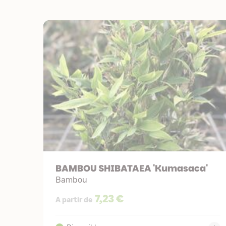
BAMBOU SHIBATAEA 'Kumasaca'
Bambou
7,23 €
A partir de