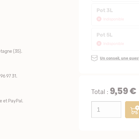
Pot 3L
Indisponible
Pot 5L
Indisponible
tagne (35).
Un conseil, une que
96 97 31.
9,59 €
Total :
e et PayPal.