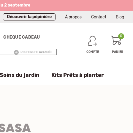
du 2 septembre
Découvrir la pépinière
À propos
Contact
Blog
0
CHÈQUE CADEAU
COMPTE
PANIER
RECHERCHE AVANCÉE
Soins du jardin
Kits Prêts à planter
SASA