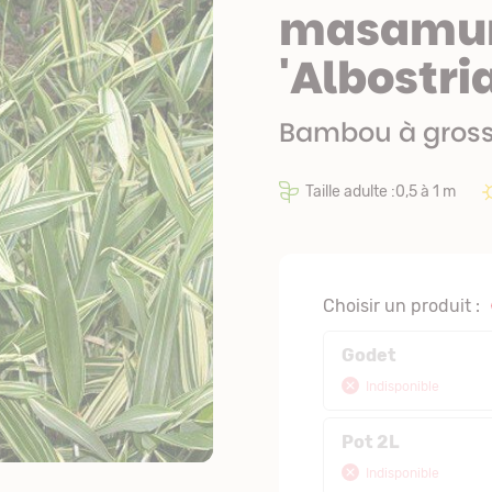
masamu
'Albostri
Bambou à grosse
Taille adulte :0,5 à 1 m
Choisir un produit :
Godet
Indisponible
Pot 2L
Indisponible