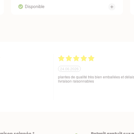
21.06.2026
ballage soigné des produits
Tout est parfait. Je suis enchantée Quoi de plus
 aux variations de
Excellente maison et plantes de qualité. Merci
sques de manutention en cours
beaucoup. Je vous recommande. Cordialemen
raison soignée *
Retrait gratuit sur 