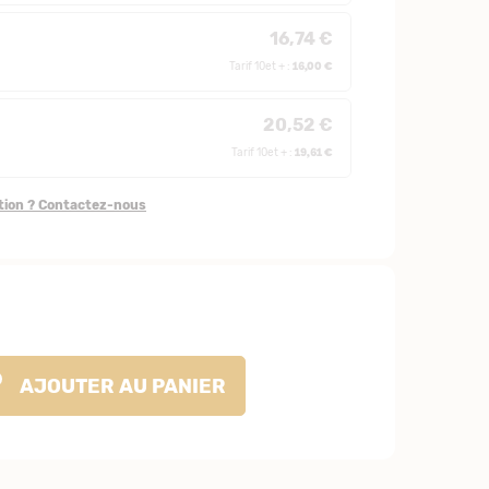
16,74 €
16,00 €
Tarif 10et + :
20,52 €
19,61 €
Tarif 10et + :
stion ? Contactez-nous
AJOUTER
AU PANIER