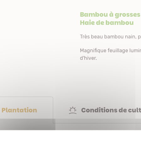
Bambou à grosses f
Haie de bambou
Très beau bambou nain, por
Magnifique feuillage lumin
d'hiver.
Conditions de cul
Plantation