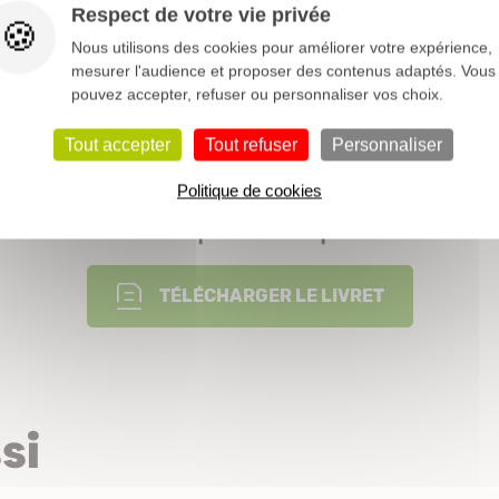
Poacées
Respect de votre vie privée
Nous utilisons des cookies pour améliorer votre expérience,
0,5 à 1 m
mesurer l'audience et proposer des contenus adaptés. Vous
pouvez accepter, refuser ou personnaliser vos choix.
Bac
Isolé
Massif
Persistant
Tout accepter
Tout refuser
Personnaliser
Politique de cookies
Nos conseils pour vos plantations
TÉLÉCHARGER LE LIVRET
si