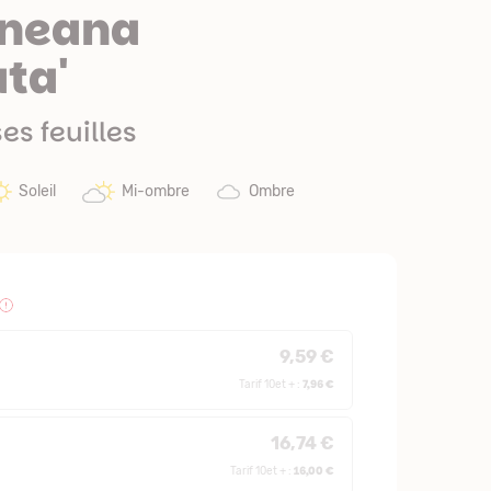
neana
ata'
s feuilles
Soleil
Mi-ombre
Ombre
9,59 €
7,96 €
Tarif 10et + :
16,74 €
16,00 €
Tarif 10et + :