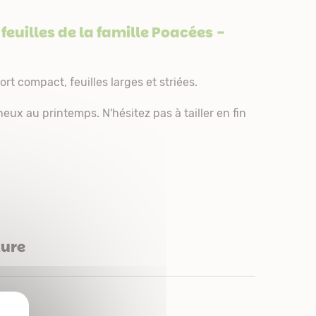
euilles de la famille
Poacées
-
t compact, feuilles larges et striées.
eux au printemps. N'hésitez pas à tailler en fin
ture
X