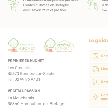
Plantes cultivées en Bretagne
à do
avec savoir-faire et passion.
*en 
Le guid
Com
PÉPINIÈRES HUCHET
Les Creulais
Livr
35370 Gennes-sur-Seiche
Tél. 02 99 96 97 31
Retr
VÉGÉTAL PASSION
Com
La Moucherais
con
35360 Montauban-de-Bretagne