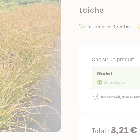
Laiche
Taille adulte :0,5 à 1 m
Choisir un produit :
Godet
30 en stock
Un conseil, une que
3,21 €
Total :