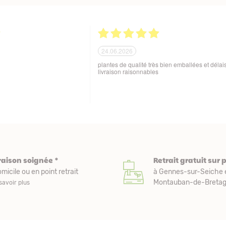
21.06.2026
ballage soigné des produits
Tout est parfait. Je suis enchantée Quoi de plus
 aux variations de
Excellente maison et plantes de qualité. Merci
sques de manutention en cours
beaucoup. Je vous recommande. Cordialemen
raison soignée *
Retrait gratuit sur 
micile ou en point retrait
à Gennes-sur-Seiche 
Montauban-de-Bretagn
savoir plus