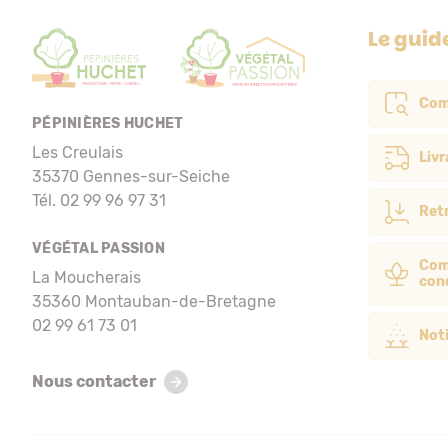
Le guid
Com
PÉPINIÈRES HUCHET
Les Creulais
Livr
35370 Gennes-sur-Seiche
Tél. 02 99 96 97 31
Retr
VÉGÉTAL PASSION
Com
La Moucherais
con
35360 Montauban-de-Bretagne
02 99 61 73 01
Noti
Nous contacter