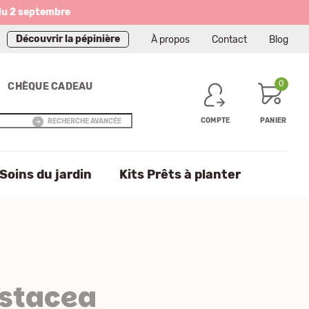
du 2 septembre
Découvrir la pépinière
À propos
Contact
Blog
0
CHÈQUE CADEAU
COMPTE
PANIER
RECHERCHE AVANCÉE
Soins du jardin
Kits Prêts à planter
stacea