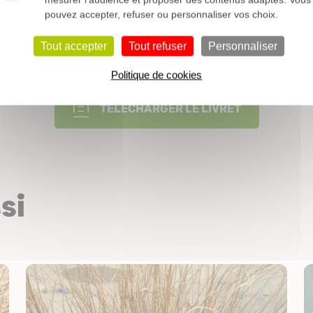
Voir notre dossier sur les graminées >
pouvez accepter, refuser ou personnaliser vos choix.
Tout accepter
Tout refuser
Personnaliser
Nos conseils pour vos plantations
Politique de cookies
TÉLÉCHARGER LE LIVRET
si