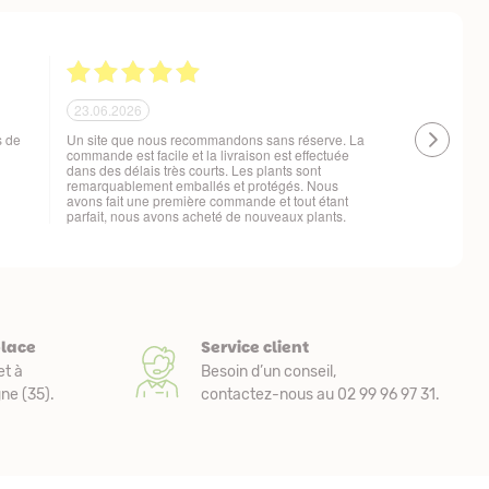
21.06.2026
20.06.2026
 !
Ras, la livraison est conforme à mes attentes
Livraison à 
changement d
t
place
Service client
et à
Besoin d’un conseil,
e (35).
contactez-nous au 02 99 96 97 31.