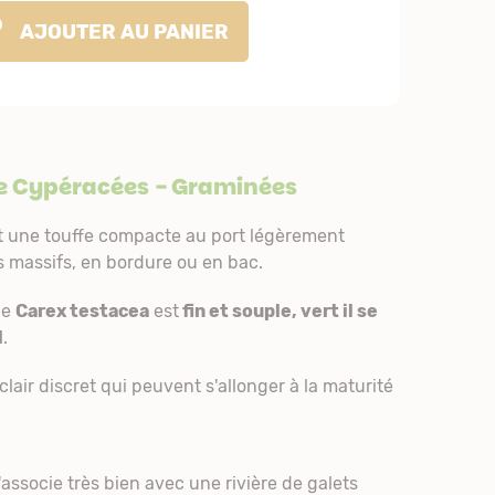
AJOUTER
AU PANIER
le
Cypéracées
- Graminées
 une touffe compacte au port légèrement
s massifs, en bordure ou en bac.
de
Carex testacea
est
fin et souple, vert il se
l
.
clair discret qui peuvent s'allonger à la maturité
associe très bien avec une rivière de galets