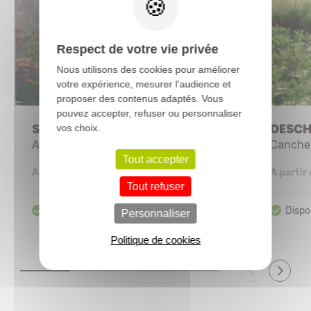
Respect de votre vie privée
Nous utilisons des cookies pour améliorer
votre expérience, mesurer l'audience et
proposer des contenus adaptés. Vous
pouvez accepter, refuser ou personnaliser
STIPA gigantea
DESCH
vos choix.
Avoine géante
Canche
Tout accepter
3,94 €
A partir de
A partir
Tout refuser
Personnaliser
Politique de cookies