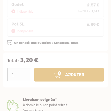
Godet
2,57 €
2,10 €
Indisponible
Tarif 10et + :
Pot 3L
6,89 €
Indisponible
Un conseil, une question ? Contactez-nous
3,20 €
Total :
AJOUTER
Livraison soignée*
à domicile ou en point retrait
*en savoir plus