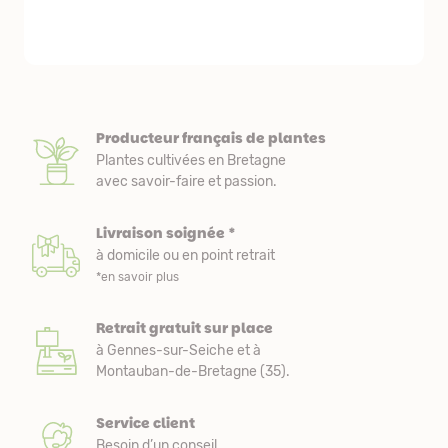
première comm
nous avons a
Producteur français de plantes
Plantes cultivées en Bretagne
avec savoir-faire et passion.
Livraison soignée *
à domicile ou en point retrait
*en savoir plus
Retrait gratuit sur place
à Gennes-sur-Seiche et à
Montauban-de-Bretagne (35).
Service client
Besoin d’un conseil,