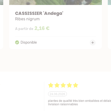
CASSISSIER 'Andega'
Ribes nigrum
2,16 €
A partir de
21.06.2026
ballage soigné des produits
Tout est parfait. Je suis enchantée Quoi de plus
 aux variations de
Excellente maison et plantes de qualité. Merci
sques de manutention en cours
beaucoup. Je vous recommande. Cordialemen