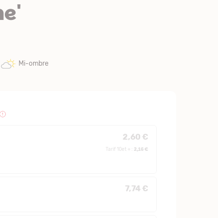
e'
Mi-ombre
2,60 €
2,16 €
Tarif 10et + :
7,74 €