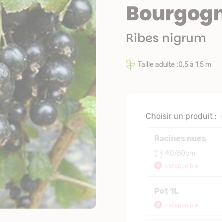
Bourgogn
Ribes nigrum
Taille adulte :0,5 à 1,5 m
Choisir un produit :
Racines nues
40/60cm
Indisponible
Pot 1L
Indisponible