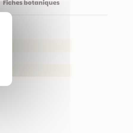
Fiches botaniques
X