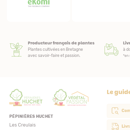
avons fait une première commande et tout étant
parfait, nous avons acheté de nouveaux plants.
Producteur français de plantes
Liv
Plantes cultivées en Bretagne
à do
avec savoir-faire et passion.
*en 
Le guid
Com
PÉPINIÈRES HUCHET
Les Creulais
Livr