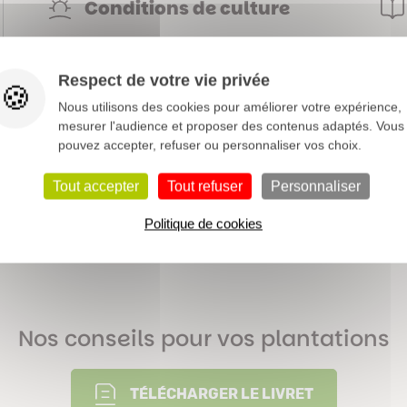
Conditions de culture
Respect de votre vie privée
Saxifragacées
Nous utilisons des cookies pour améliorer votre expérience,
mesurer l'audience et proposer des contenus adaptés. Vous
0,5 à 1,5 m
pouvez accepter, refuser ou personnaliser vos choix.
Petits fruits
Tout accepter
Tout refuser
Personnaliser
Caduque
Politique de cookies
Voir notre dossier sur les fruitiers >
Nos conseils pour vos plantations
TÉLÉCHARGER LE LIVRET