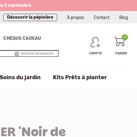
du 2 septembre
Découvrir la pépinière
À propos
Contact
Blog
0
CHÈQUE CADEAU
COMPTE
PANIER
RECHERCHE AVANCÉE
Soins du jardin
Kits Prêts à planter
ER 'Noir de