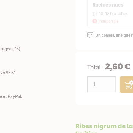
Racines nues
10-12 branches
Indisponible
Un conseil, une que
tagne (35).
2,60 €
Total :
96 97 31.
e et PayPal.
Ribes nigrum de la