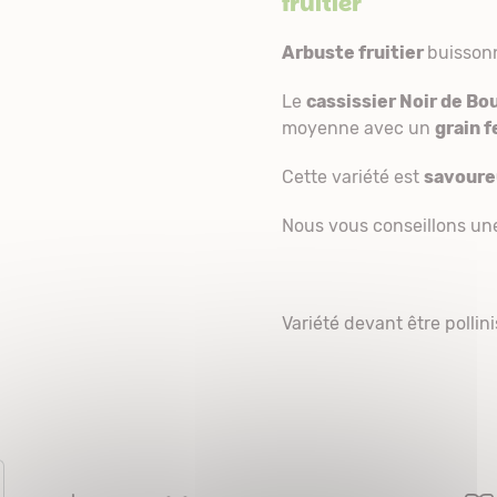
fruitier
Arbuste fruitier
buisson
Le
cassissier Noir de B
moyenne avec un
grain 
Cette variété est
savoureu
Nous vous conseillons une t
Variété devant être polli