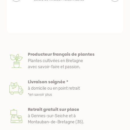
livraison est
courts. Les 
emballés et p
première comm
nous avons a
Producteur français de plantes
Plantes cultivées en Bretagne
avec savoir-faire et passion.
Livraison soignée *
à domicile ou en point retrait
*en savoir plus
Retrait gratuit sur place
à Gennes-sur-Seiche et à
Montauban-de-Bretagne (35).