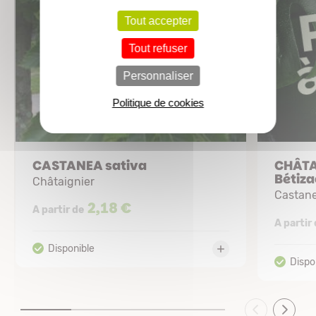
Tout accepter
Tout refuser
Personnaliser
Politique de cookies
CASTANEA sativa
CHÂTA
Bétiza
Châtaignier
Castane
2,18 €
A partir de
A partir