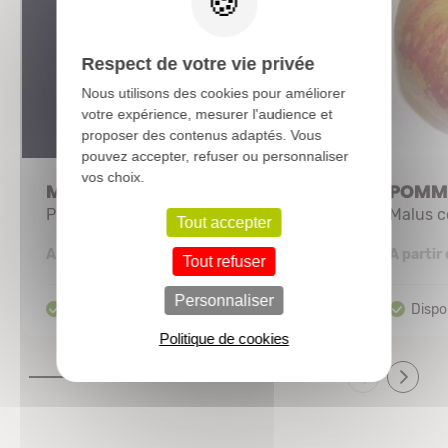
Respect de votre vie privée
Nous utilisons des cookies pour améliorer
votre expérience, mesurer l'audience et
proposer des contenus adaptés. Vous
pouvez accepter, refuser ou personnaliser
vos choix.
MALUS 'Winter gold'
POMMI
Pommier d'ornement
Malus 
Tout accepter
11,76 €
A partir de
A partir
Tout refuser
Personnaliser
Politique de cookies