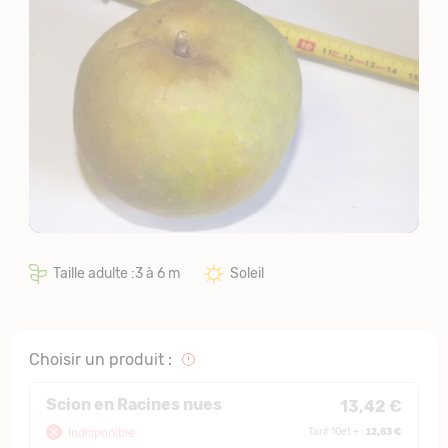
Taille adulte :3 à 6 m
Soleil
Choisir un produit :
Scion en Racines nues
13,42 €
12,63 €
Indisponible
Tarif 10et + :