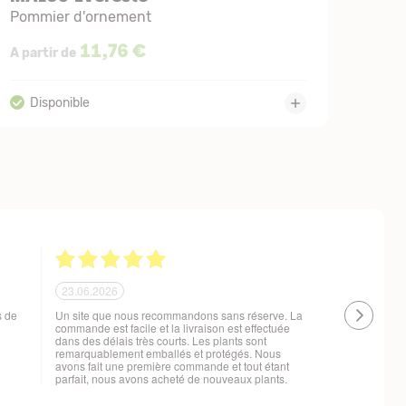
Pommier d'ornement
11,76 €
A partir de
21.06.2026
20.06.2026
 !
Ras, la livraison est conforme à mes attentes
Livraison à 
changement d
t