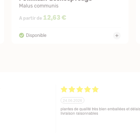
Malus communis
12,63 €
A partir de
21.06.2026
ballage soigné des produits
Tout est parfait. Je suis enchantée Quoi de plus
 aux variations de
Excellente maison et plantes de qualité. Merci
sques de manutention en cours
beaucoup. Je vous recommande. Cordialemen