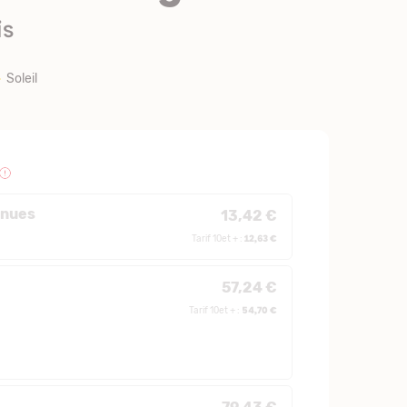
is
Soleil
 nues
13,42 €
12,63 €
Tarif 10et + :
57,24 €
54,70 €
Tarif 10et + :