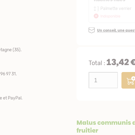
Palmette verrier
Indisponible
Un conseil, une que
tagne (35).
13,42 
Total :
96 97 31.
e et PayPal.
Malus communis de
fruitier