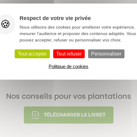
Rosacées
Respect de votre vie privée
Nous utilisons des cookies pour améliorer votre expérience,
3 à 6 m
mesurer l'audience et proposer des contenus adaptés. Vous
pouvez accepter, refuser ou personnaliser vos choix.
Pommiers
Tout accepter
Tout refuser
Personnaliser
Caduque
Politique de cookies
Voir notre dossier sur les fruitiers >
Nos conseils pour vos plantations
TÉLÉCHARGER LE LIVRET