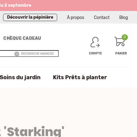
du 2 septembre
Découvrir la pépinière
À propos
Contact
Blog
0
CHÈQUE CADEAU
COMPTE
PANIER
RECHERCHE AVANCÉE
Soins du jardin
Kits Prêts à planter
'Starking'