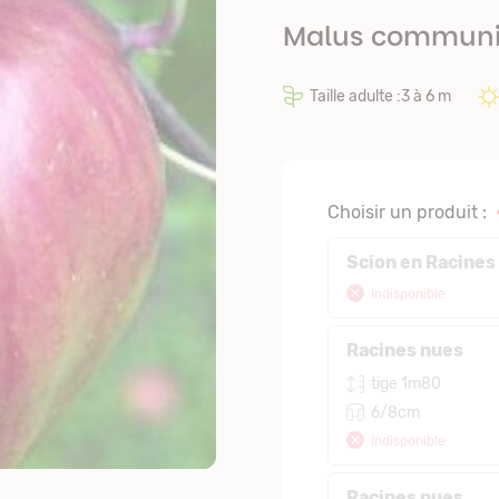
Malus commun
Taille adulte :3 à 6 m
Choisir un produit :
Scion en Racines
Indisponible
Racines nues
tige 1m80
6/8cm
Indisponible
Racines nues