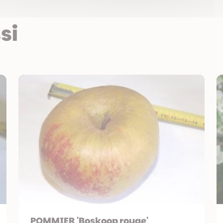
si
POMMIER 'Boskoop rouge'