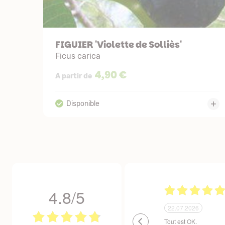
FIGUIER 'Violette de Solliès'
Ficus carica
4,90 €
A partir de
4.8/5
23.06.2026
23.06.2026
Un site que nous recommandons sans réserve. La
Respect des délais.Em