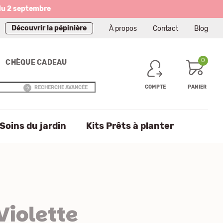
du 2 septembre
Découvrir la pépinière
À propos
Contact
Blog
0
CHÈQUE CADEAU
COMPTE
PANIER
RECHERCHE AVANCÉE
Soins du jardin
Kits Prêts à planter
Violette