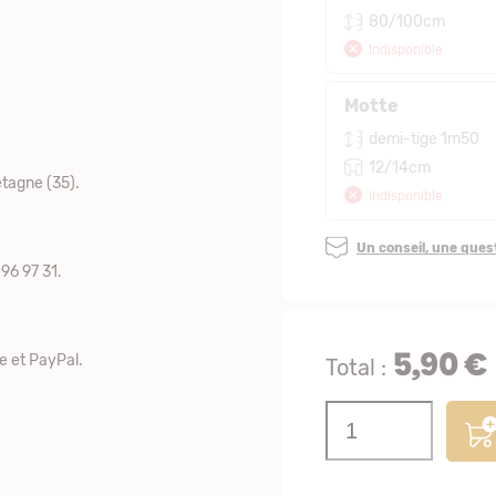
80/100cm
Indisponible
Motte
demi-tige 1m50
12/14cm
tagne (35).
Indisponible
Un conseil, une que
96 97 31.
5,90 €
e et PayPal.
Total :