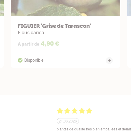
FIGUIER 'Grise de Tarascon'
Ficus carica
4,90 €
A partir de
21.06.2026
ballage soigné des produits
Tout est parfait. Je suis enchantée Quoi de plus