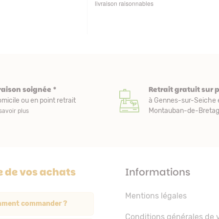
 aux variations de
Excellente maison et plantes de qualité. Merci
sques de manutention en cours
beaucoup. Je vous recommande. Cordialemen
raison soignée *
Retrait gratuit sur 
micile ou en point retrait
à Gennes-sur-Seiche 
Montauban-de-Bretagn
savoir plus
e de vos achats
Informations
Mentions légales
ment commander ?
Conditions générales de 