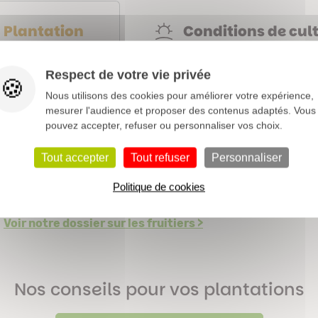
Conditions de cul
Plantation
Respect de votre vie privée
Nous utilisons des cookies pour améliorer votre expérience,
Moracées
mesurer l'audience et proposer des contenus adaptés. Vous
pouvez accepter, refuser ou personnaliser vos choix.
3 à 6 m
Tout accepter
Tout refuser
Personnaliser
Petits fruits
Politique de cookies
Caduque
Voir notre dossier sur les fruitiers >
Nos conseils pour vos plantations