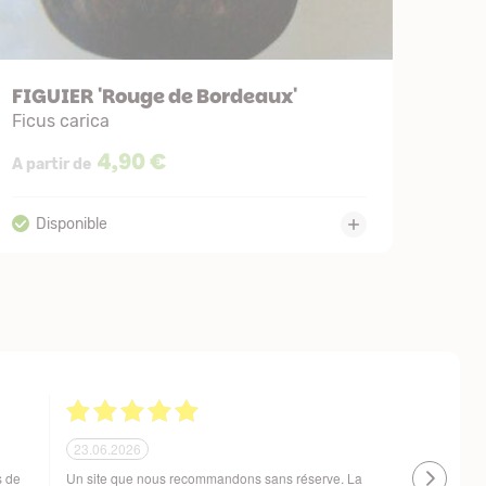
FIGUIER 'Rouge de Bordeaux'
Ficus carica
4,90 €
A partir de
21.06.2026
20.06.2026
 !
Ras, la livraison est conforme à mes attentes
Livraison à 