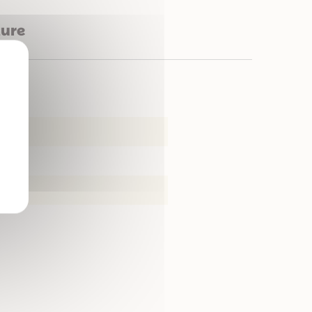
ture
X