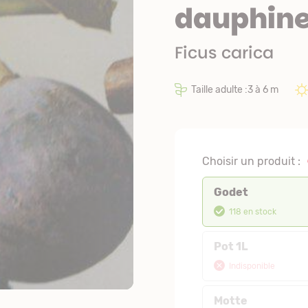
dauphine
Ficus carica
Taille adulte :3 à 6 m
Choisir un produit :
Godet
118 en stock
Pot 1L
Indisponible
Motte