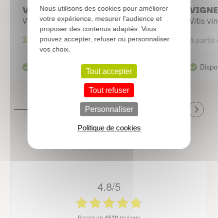
VIGNE raisin noir sans pépins
VIGNE 
Nous utilisons des cookies pour améliorer
votre expérience, mesurer l'audience et
Vitis vinifera
Vitis vi
proposer des contenus adaptés. Vous
13,22 €
pouvez accepter, refuser ou personnaliser
A partir
vos choix.
Tout accepter
Tout refuser
Personnaliser
Politique de cookies
4.8/5
based on
4520
reviews