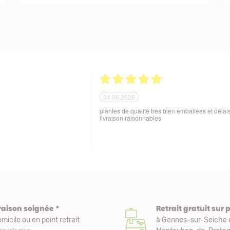
21.06.2026
ballage soigné des produits
Tout est parfait. Je suis enchantée Quoi de plus
 aux variations de
Excellente maison et plantes de qualité. Merci
sques de manutention en cours
beaucoup. Je vous recommande. Cordialemen
raison soignée *
Retrait gratuit sur 
micile ou en point retrait
à Gennes-sur-Seiche 