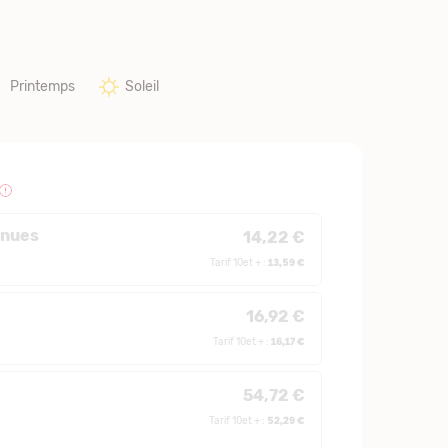
Printemps
Soleil
 nues
14,22 €
13,59 €
Tarif 10et + :
16,92 €
16,17 €
Tarif 10et + :
54,72 €
52,29 €
Tarif 10et + :