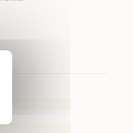
X
ture