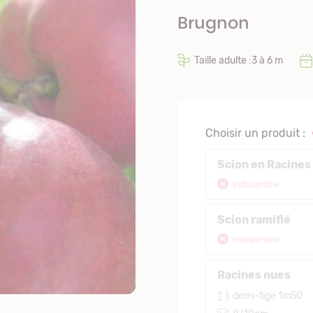
Brugnon
Taille adulte :3 à 6 m
Choisir un produit :
Scion en Racines
Indisponible
Scion ramifié
Indisponible
Racines nues
demi-tige 1m50