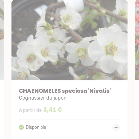
CHAENOMELES speciosa 'Nivalis'
Cognassier du japon
3,41 €
A partir de