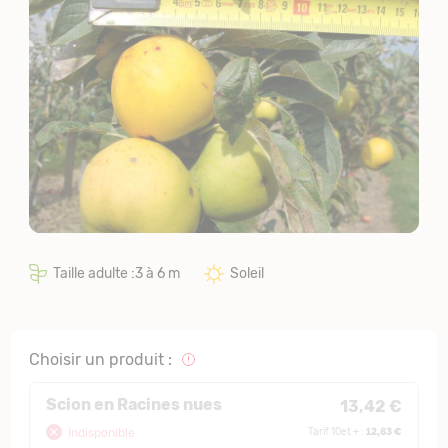
Taille adulte :3 à 6 m
Soleil
Choisir un produit :
Scion en Racines nues
13,42 €
12,63 €
Indisponible
Tarif 10et + :