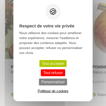
X
Respect de votre vie privée
Nous utilisons des cookies pour améliorer
votre expérience, mesurer l'audience et
proposer des contenus adaptés. Vous
pouvez accepter, refuser ou personnaliser
vos choix.
Tout accepter
POMMIER 'Royal gala'
POMMI
Malus communis
Malus 
Tout refuser
12,63 €
A partir de
A partir
Personnaliser
Politique de cookies