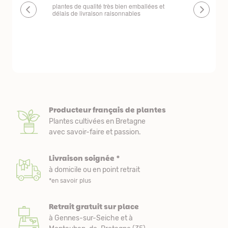
plantes de qualité très bien emballées et
Un site que
délais de livraison raisonnables
réserve. La c
livraison est
courts. Les 
emballés et p
première comm
nous avons a
Producteur français de plantes
Plantes cultivées en Bretagne
avec savoir-faire et passion.
Livraison soignée *
à domicile ou en point retrait
*en savoir plus
Retrait gratuit sur place
à Gennes-sur-Seiche et à