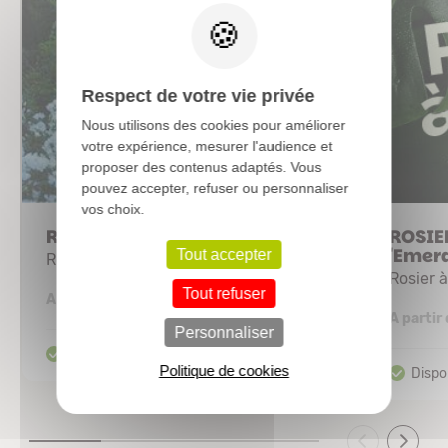
Respect de votre vie privée
Nous utilisons des cookies pour améliorer
votre expérience, mesurer l'audience et
proposer des contenus adaptés. Vous
pouvez accepter, refuser ou personnaliser
vos choix.
ROSIER 'Opalia'
ROSIE
'Emera
Tout accepter
Rosier paysager décorosier
Rosier 
11,10 €
Tout refuser
A partir de
A partir
Personnaliser
Politique de cookies