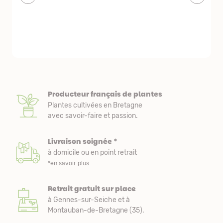
livraison est
courts. Les 
emballés et p
première comm
nous avons a
Producteur français de plantes
Plantes cultivées en Bretagne
avec savoir-faire et passion.
Livraison soignée *
à domicile ou en point retrait
*en savoir plus
Retrait gratuit sur place
à Gennes-sur-Seiche et à
Montauban-de-Bretagne (35).