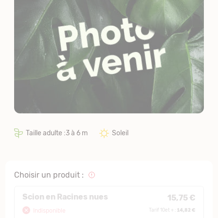
Taille adulte :3 à 6 m
Soleil
Choisir un produit :
Scion en Racines nues
15,75 €
14,82 €
Indisponible
Tarif 10et + :