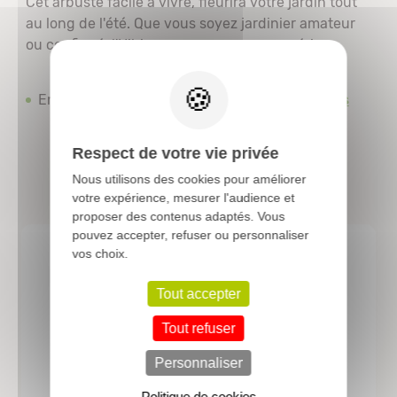
Cet arbuste facile à vivre, fleurira votre jardin tout
au long de l'été. Que vous soyez jardinier amateur
ou confirmé, l'Hibiscus saura vous conquérir.
X
En savoir plus :
Zoom sur : l'Hibiscus syriacus
Respect de votre vie privée
Nous utilisons des cookies pour améliorer
votre expérience, mesurer l'audience et
proposer des contenus adaptés. Vous
pouvez accepter, refuser ou personnaliser
vos choix.
4.8/5
Tout accepter
based on
4520
reviews
Tout refuser
Personnaliser
Politique de cookies