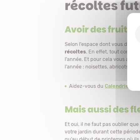
récoltes fu
Avoir des fruits t
Selon l'espace dont vous dispos
récoltes
. En effet, tout comme 
l'année. Et pour cela vous avez 
l'année : noisettes, abricots, pom
Aidez-vous du
Calendrier de
Mais aussi des fl
Et oui, il ne faut pas oublier que
votre jardin durant cette pério
qu'au début de printemps où ils 