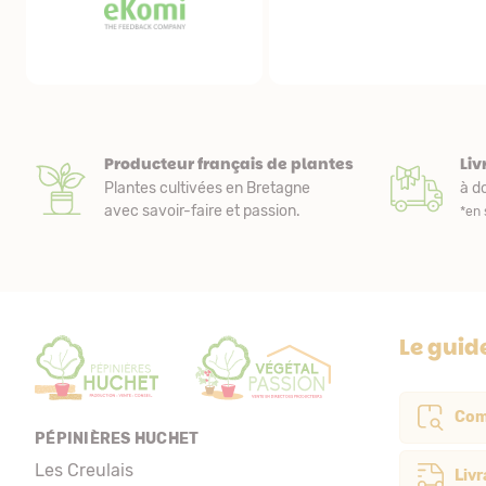
remarquablement emballés et protégés. Nous
de livraison.
avons fait une première commande et tout étant
parfait, nous avons acheté de nouveaux plants.
Producteur français de plantes
Liv
Plantes cultivées en Bretagne
à do
avec savoir-faire et passion.
*en 
Le guid
Com
PÉPINIÈRES HUCHET
Les Creulais
Livr