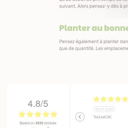
suivant. Alors pensez-y dès à pr
Planter au bonne
Pensez également à planter da
que de quantité. Les emplacemen
4.8/5
23.06.2026
23.06.2026
Un site que nous recommandons sans réserve. La
Respect des délais.Em
commande est facile et la livraison est effectuée
expédiés pour résister
based on
4520
reviews
dans des délais très courts. Les plants sont
température et aux ri