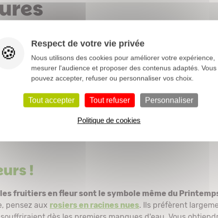
tures
oute l'année ...
Respect de votre vie privée
Nous utilisons des cookies pour améliorer votre expérience,
mesurer l'audience et proposer des contenus adaptés. Vous
ez, créez votre verger en fonction de vos envies mais aussi
pouvez accepter, refuser ou personnaliser vos choix.
le potager, il est agréable de pouvoir profiter des fruits du 
le choix, il existe de nombreuses variétés de
fruitiers
produi
Tout accepter
Tout refuser
Personnaliser
mes, poires, cerises, ... laissez parler vos papilles.
Politique de cookies
 maturité du verger
pour vous aidez dans vos choix.
eurs !
les fruitiers en fleur sont le symbole même du Printemp
de, pensez aux
rosiers en racines nues
. Ils préfèrent largem
souffriraient dès les premiers manques d'eau. Vous obtiendr