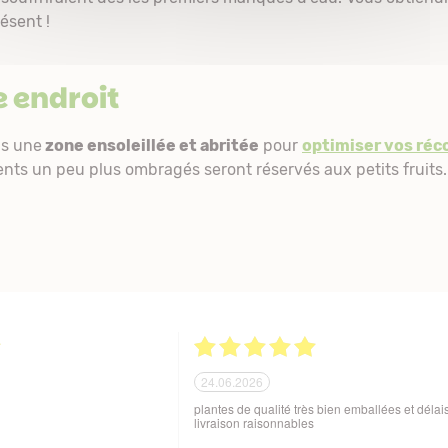
ésent !
 endroit
ns une
zone ensoleillée et abritée
pour
optimiser vos réc
ts un peu plus ombragés seront réservés aux petits fruits.
21.06.2026
ballage soigné des produits
Tout est parfait. Je suis enchantée Quoi de plus
 aux variations de
Excellente maison et plantes de qualité. Merci
sques de manutention en cours
beaucoup. Je vous recommande. Cordialemen