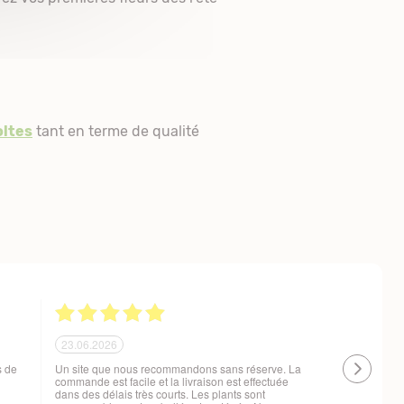
oltes
tant en terme de qualité
21.06.2026
20.06.2026
 !
Ras, la livraison est conforme à mes attentes
Livraison à 
changement d
t