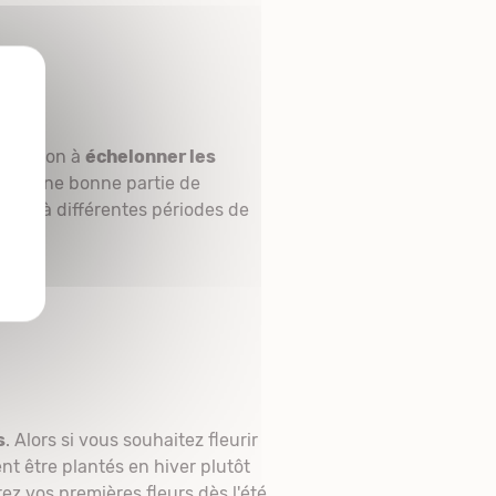
X
 de façon à
échelonner les
jardin une bonne partie de
sant à différentes périodes de
s
. Alors si vous souhaitez fleurir
ent être plantés en hiver plutôt
ez vos premières fleurs dès l'été