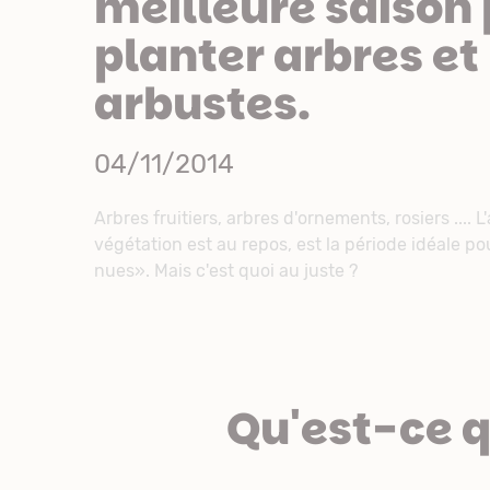
meilleure saison
planter arbres et
arbustes.
04/11/2014
Arbres fruitiers, arbres d'ornements, rosiers .... 
végétation est au repos, est la période idéale p
nues». Mais c'est quoi au juste ?
Qu'est-ce q