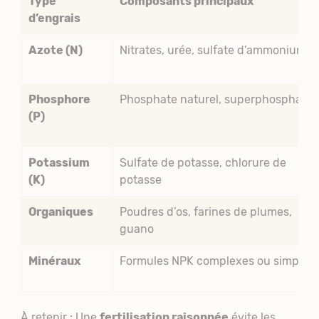
Type
Composants principaux
d’engrais
Azote (N)
Nitrates, urée, sulfate d’ammonium
Phosphore
Phosphate naturel, superphosphate
(P)
Potassium
Sulfate de potasse, chlorure de
(K)
potasse
Organiques
Poudres d’os, farines de plumes,
guano
Minéraux
Formules NPK complexes ou simples
À retenir :
Une
fertilisation raisonnée
évite les