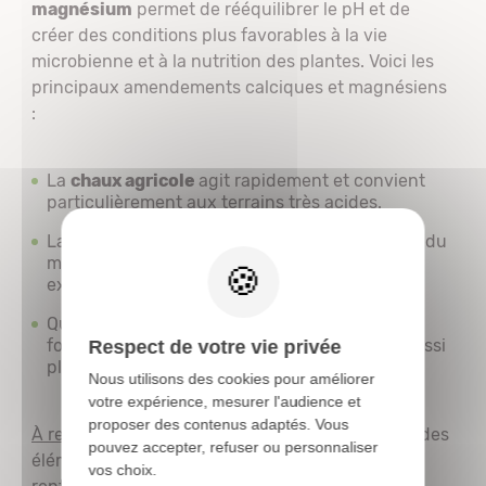
magnésium
permet de rééquilibrer le pH et de
créer des conditions plus favorables à la vie
microbienne et à la nutrition des plantes. Voici les
principaux amendements calciques et magnésiens
:
La
chaux agricole
agit rapidement et convient
particulièrement aux terrains très acides.
X
La
Dolomie
corrige l’acidité tout en apportant du
magnésium. Elle est utile à certaines cultures
exigeantes.
Quant au
marnage
, il apporte du calcaire sous
forme de roche broyée. Il est plus lent, mais aussi
Respect de votre vie privée
plus durable.
Nous utilisons des cookies pour améliorer
votre expérience, mesurer l'audience et
proposer des contenus adaptés. Vous
À retenir :
Un
pH équilibré
facilite l’assimilation des
pouvez accepter, refuser ou personnaliser
éléments nutritifs déjà présents dans le sol et
vos choix.