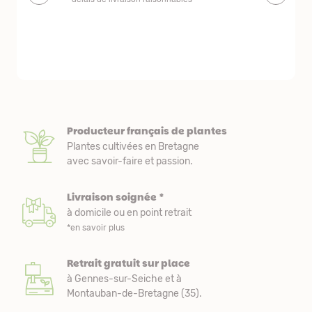
livraison est
courts. Les 
emballés et p
première comm
nous avons a
Producteur français de plantes
Plantes cultivées en Bretagne
avec savoir-faire et passion.
Livraison soignée *
à domicile ou en point retrait
*en savoir plus
Retrait gratuit sur place
à Gennes-sur-Seiche et à
Montauban-de-Bretagne (35).