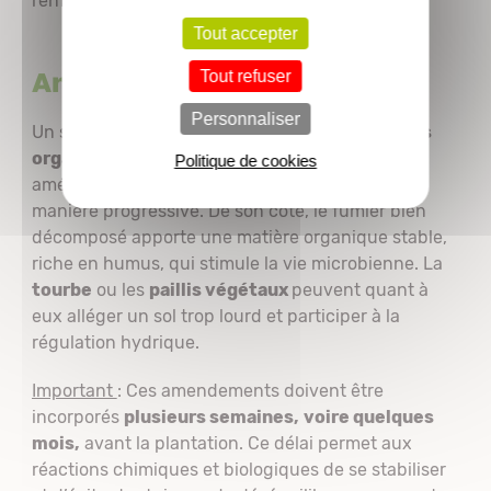
renforce la structure physique du terrain.
Tout accepter
Amendements organiques
Tout refuser
Personnaliser
Un sol fertile de qualité ne va pas sans
matières
organiques.
Le
compost
mûr, par exemple,
Politique de cookies
améliore la structure et libère les nutriments de
manière progressive. De son côté, le fumier bien
décomposé apporte une matière organique stable,
riche en humus, qui stimule la vie microbienne. La
tourbe
ou les
paillis végétaux
peuvent quant à
eux alléger un sol trop lourd et participer à la
régulation hydrique.
Important
: Ces amendements doivent être
incorporés
plusieurs semaines,
voire quelques
mois,
avant la plantation. Ce délai permet aux
réactions chimiques et biologiques de se stabiliser