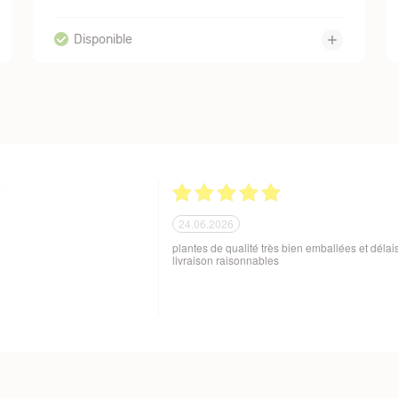
21.06.2026
ballage soigné des produits
Tout est parfait. Je suis enchantée Quoi de plus
 aux variations de
Excellente maison et plantes de qualité. Merci
sques de manutention en cours
beaucoup. Je vous recommande. Cordialemen