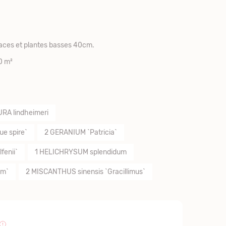
vaces et plantes basses 40cm.
0 m²
RA lindheimeri
ue spire`
2
GERANIUM `Patricia`
fenii`
1
HELICHRYSUM splendidum
im`
2
MISCANTHUS sinensis `Gracillimus`