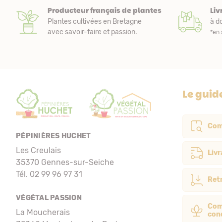
Producteur français de plantes
Liv
Plantes cultivées en Bretagne
à do
avec savoir-faire et passion.
*en 
Le guid
Com
PÉPINIÈRES HUCHET
Les Creulais
Livr
35370 Gennes-sur-Seiche
Tél. 02 99 96 97 31
Retr
VÉGÉTAL PASSION
Com
La Moucherais
con