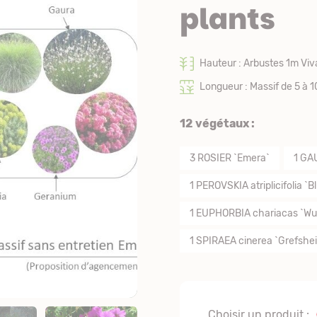
plants
Hauteur : Arbustes 1m Vi
Longueur : Massif de 5 à 1
12 végétaux :
3
ROSIER `Emera`
1
GAU
1
PEROVSKIA atriplicifolia `Bl
1
EUPHORBIA chariacas `Wul
1
SPIRAEA cinerea `Grefshe
Choisir un produit :