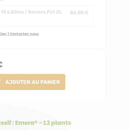
 15 à 20cm / Rosiers Pot 2L
86,00 €
stion ? Contactez-nous
€
AJOUTER
AU PANIER
ssif : Emera® - 12 plants