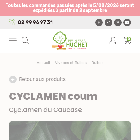
Panneau de gestion des cookies
Toutes les commandes passées après le 5/08/2026 seront
expédiées à partir du 2 septembre
02 99 96 97 31
0
Accueil
Vivaces et Bulbes
Bulbes
Retour aux produits
CYCLAMEN coum
Cyclamen du Caucase