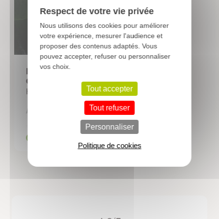
Respect de votre vie privée
Nous utilisons des cookies pour améliorer
votre expérience, mesurer l'audience et
proposer des contenus adaptés. Vous
pouvez accepter, refuser ou personnaliser
vos choix.
LYSIMACHIA nummularia
aurea
Tout accepter
Herbe aux écus dorée
3,12 €
Tout refuser
A partir de
Personnaliser
Politique de cookies