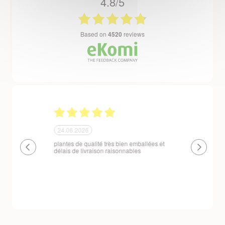
4.8/5
based on
4520
reviews
24.06.2026
23.06.2026
plantes de qualité très bien emballées et
Un site que
délais de livraison raisonnables
réserve. La c
livraison est
courts. Les 
emballés et p
première comm
nous avons a