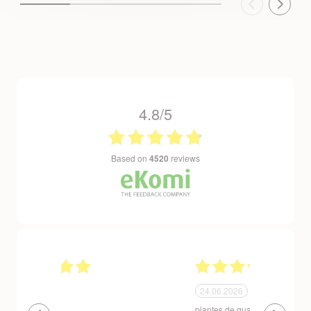
4.8/5
based on
4520
reviews
24.06.2026
23.06.2026
plantes de qualité très bien emballées et
Un site que