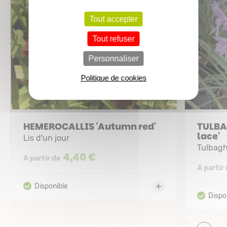
Tout accepter
Tout refuser
Personnaliser
Politique de cookies
HEMEROCALLIS 'Autumn red'
TULBAG
lace'
Lis d'un jour
Tulbagh
4,40 €
A partir de
A partir