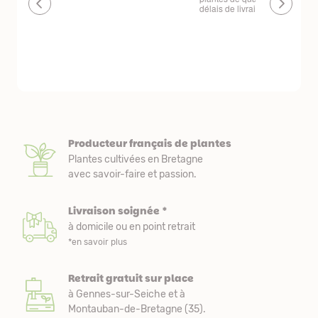
délais de livraison raisonnables
réserve. La c
livraison est
courts. Les 
emballés et p
première comm
nous avons a
Producteur français de plantes
Plantes cultivées en Bretagne
avec savoir-faire et passion.
Livraison soignée *
à domicile ou en point retrait
*en savoir plus
Retrait gratuit sur place
à Gennes-sur-Seiche et à
Montauban-de-Bretagne (35).