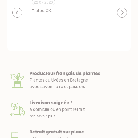
24.06.2026
23.06.2026
plantes de qualité très bien emballées et
Un site que
délais de livraison raisonnables
réserve. La c
livraison est
courts. Les 
emballés et p
première comm
nous avons a
Producteur français de plantes
Plantes cultivées en Bretagne
avec savoir-faire et passion.
Livraison soignée *
à domicile ou en point retrait
*en savoir plus
Retrait gratuit sur place