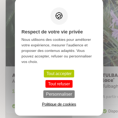
X
Respect de votre vie privée
Nous utilisons des cookies pour améliorer
votre expérience, mesurer l'audience et
proposer des contenus adaptés. Vous
pouvez accepter, refuser ou personnaliser
vos choix.
Tout accepter
ALLIUM 'Senescens'
TULBAG
lace'
Ail d'ornement
Tout refuser
Tulbagh
13,75 €
Personnaliser
A partir
Politique de cookies