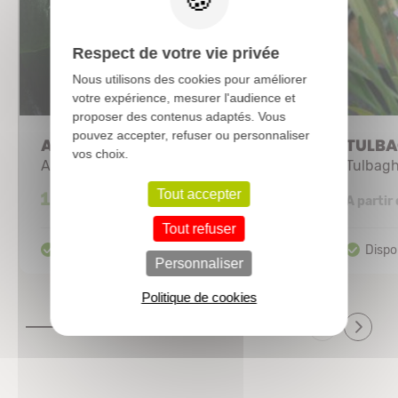
Respect de votre vie privée
Nous utilisons des cookies pour améliorer
votre expérience, mesurer l'audience et
proposer des contenus adaptés. Vous
pouvez accepter, refuser ou personnaliser
ALLIUM 'Senescens'
TULBA
vos choix.
Ail d'ornement
Tulbagh
Tout accepter
13,75 €
A partir
Tout refuser
Personnaliser
Politique de cookies