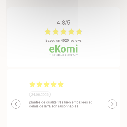
4.8/5
based on
4520
reviews
24.06.2026
23.06.2026
plantes de qualité très bien emballées et
Un site que
délais de livraison raisonnables
réserve. La c
livraison est
courts. Les 
emballés et p
première comm
nous avons a