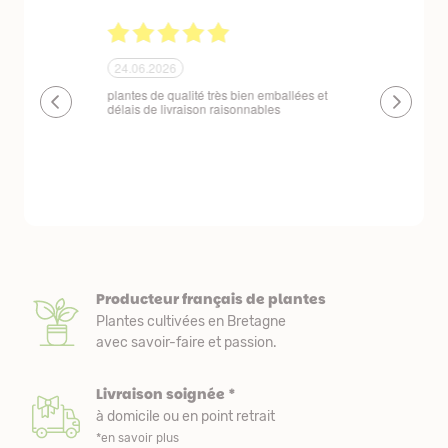
24.06.2026
23.06.2026
plantes de qualité très bien emballées et
Un site que
délais de livraison raisonnables
réserve. La c
livraison est
courts. Les 
emballés et p
première comm
nous avons a
Producteur français de plantes
Plantes cultivées en Bretagne
avec savoir-faire et passion.
Livraison soignée *
à domicile ou en point retrait
*en savoir plus