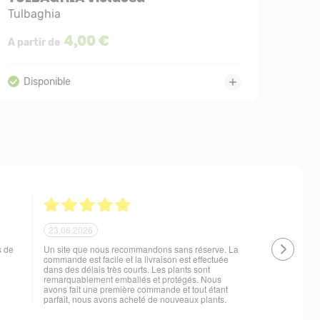
Tulbaghia
4,00 €
A partir de
21.06.2026
20.06.2026
 !
Ras, la livraison est conforme à mes attentes
Livraison à 
changement d
t