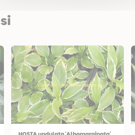
si
HOSTA undulata 'Albomarginata'