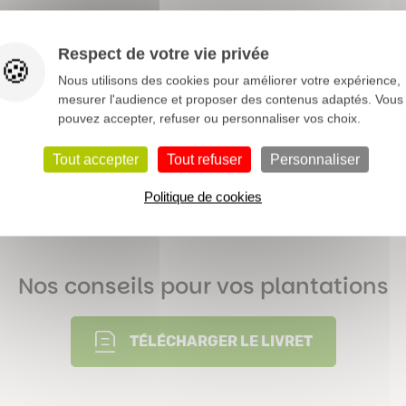
0,5 à 1 m
Respect de votre vie privée
Jaune
Nous utilisons des cookies pour améliorer votre expérience,
mesurer l'audience et proposer des contenus adaptés. Vous
Bac
Massif
Potée fleurie
pouvez accepter, refuser ou personnaliser vos choix.
Plantation automnale
Tout accepter
Tout refuser
Personnaliser
Caduque
Politique de cookies
Printemps
Nos conseils pour vos plantations
TÉLÉCHARGER LE LIVRET