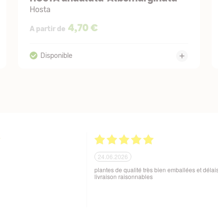
Hosta
4,70 €
A partir de
21.06.2026
ballage soigné des produits
Tout est parfait. Je suis enchantée Quoi de plus
 aux variations de
Excellente maison et plantes de qualité. Merci
sques de manutention en cours
beaucoup. Je vous recommande. Cordialemen