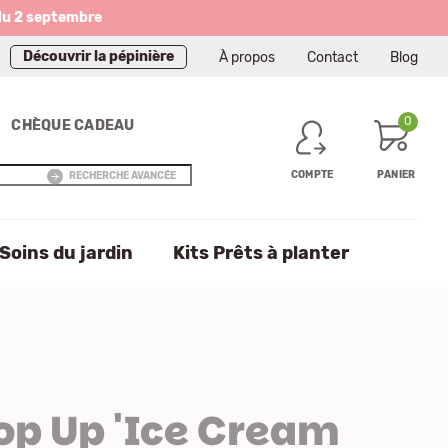
du 2 septembre
Découvrir la pépinière
À propos
Contact
Blog
0
CHÈQUE CADEAU
COMPTE
PANIER
RECHERCHE AVANCÉE
Soins du jardin
Kits Prêts à planter
op Up 'Ice Cream