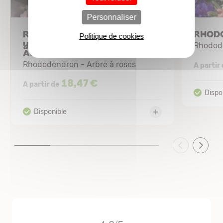
Personnaliser
RHODODENDRON
RHODO
Politique de cookies
yakushimanum 'Caroline
Rhodod
Allbrook'
Rhododendron - Arbre à roses
A partir
18,47 €
A partir de