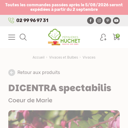
Panneau de gestion des cookies
Toutes les commandes passées après le 5/08/2026 seront
expédiées à partir du 2 septembre
02 99 96 97 31
0
Accueil
Vivaces et Bulbes
Vivaces
Retour aux produits
DICENTRA spectabilis
Coeur de Marie