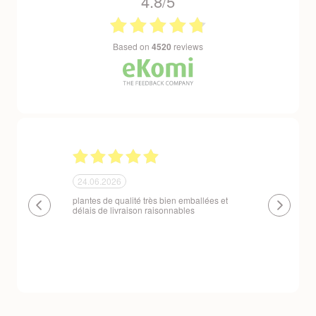
4.8/5
based on
4520
reviews
24.06.2026
23.06.2026
plantes de qualité très bien emballées et
Un site que
délais de livraison raisonnables
réserve. La c
livraison est
courts. Les 
emballés et p
première comm
nous avons a