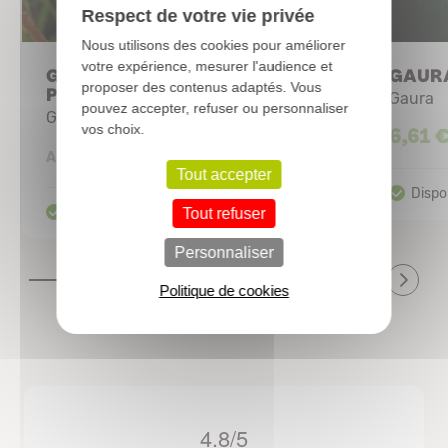
Respect de votre vie privée
Nous utilisons des cookies pour améliorer
votre expérience, mesurer l'audience et
GAURA lindheimeri 'Siskiyou
GAURA
proposer des contenus adaptés. Vous
Pink'
Gaura
pouvez accepter, refuser ou personnaliser
Gaura
vos choix.
6,61 
2,62 €
A partir de
Tout accepter
Tout refuser
Personnaliser
Politique de cookies
4.8/5