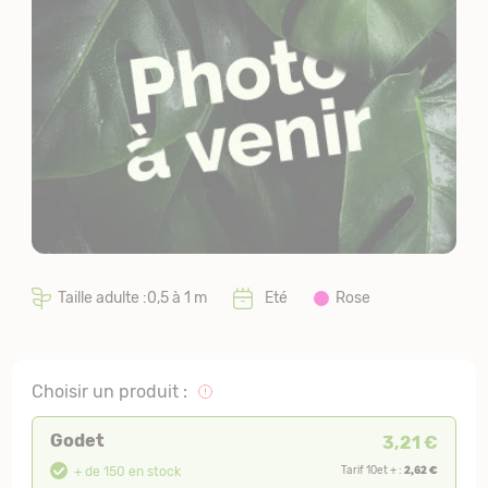
Taille adulte :0,5 à 1 m
Eté
Rose
Choisir un produit :
Godet
3,21 €
2,62 €
+ de 150 en stock
Tarif 10et + :