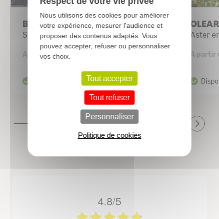
Respect de votre vie privée
Nous utilisons des cookies pour améliorer
BACCHARIS genistelloides
OLEARI
votre expérience, mesurer l'audience et
Séneçon en arbre
Aster e
proposer des contenus adaptés. Vous
pouvez accepter, refuser ou personnaliser
3,33 €
A partir de
A partir
vos choix.
Tout accepter
Tout refuser
Personnaliser
Politique de cookies
4.8/5