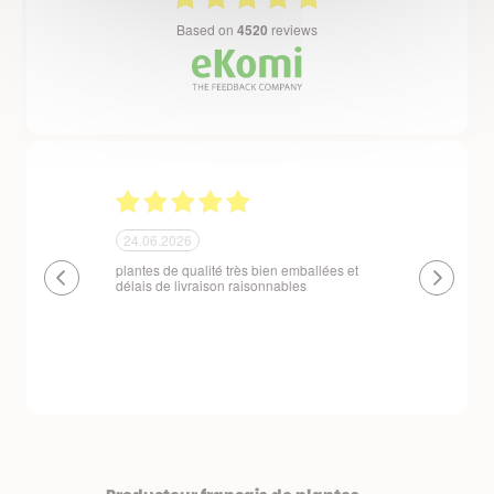
based on
4520
reviews
24.06.2026
23.06.2026
plantes de qualité très bien emballées et
Un site que
délais de livraison raisonnables
réserve. La c
livraison est
courts. Les 
emballés et p
première comm
nous avons a