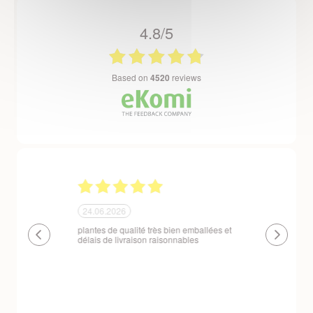
4.8/5
based on
4520
reviews
24.06.2026
23.06.2026
plantes de qualité très bien emballées et
Un site que
délais de livraison raisonnables
réserve. La c
livraison est
courts. Les 
emballés et p
première comm
nous avons a