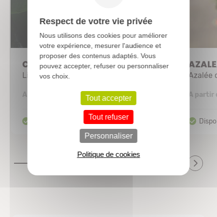
Respect de votre vie privée
Nous utilisons des cookies pour améliorer
votre expérience, mesurer l'audience et
proposer des contenus adaptés. Vous
CEANOTHUS 'Concha'
AZALEA
pouvez accepter, refuser ou personnaliser
Lilas de Californie - Céanothe
Azalée 
vos choix.
3,28 €
A partir de
A partir
Tout accepter
Tout refuser
Personnaliser
Politique de cookies