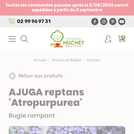
Panneau de gestion des cookies
Toutes les commandes passées après le 5/08/2026 seront
expédiées à partir du 2 septembre
02 99 96 97 31
0
Accueil
Vivaces et Bulbes
Vivaces
Retour aux produits
AJUGA reptans
'Atropurpurea'
Bugle rampant