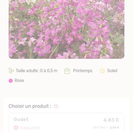
Taille adulte :0 à 0,5 m
Printemps
Soleil
Rose
Choisir un produit :
Godet
4,83 €
3,94 €
Indisponible
Tarif 10et + :