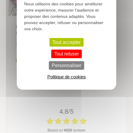
Nous utilisons des cookies pour améliorer
votre expérience, mesurer l'audience et
proposer des contenus adaptés. Vous
pouvez accepter, refuser ou personnaliser
AUBRIETIA 'Cascade Red'
vos choix.
Aubriète
3,52 €
Tout accepter
A partir de
Tout refuser
Personnaliser
Politique de cookies
4.8/5
based on
4520
reviews