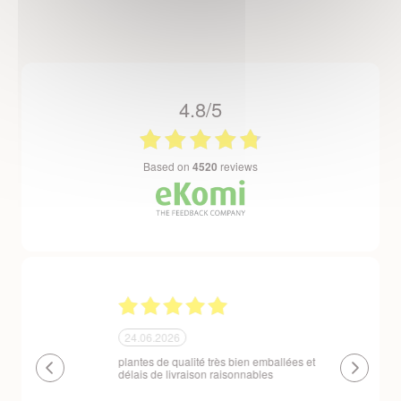
4.8/5
based on
4520
reviews
24.06.2026
23.06.2026
plantes de qualité très bien emballées et
Un site que
délais de livraison raisonnables
réserve. La c
livraison est
courts. Les 