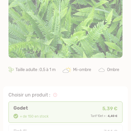
Taille adulte :0,5 à 1 m
Mi-ombre
Ombre
Choisir un produit :
Godet
5,39 €
4,40 €
+ de 150 en stock
Tarif 10et + :