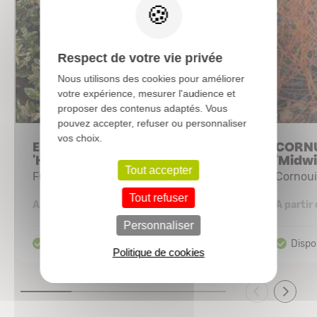
Respect de votre vie privée
Nous utilisons des cookies pour améliorer
votre expérience, mesurer l'audience et
proposer des contenus adaptés. Vous
pouvez accepter, refuser ou personnaliser
vos choix.
EUONYMUS fortunei
CORNU
'Harlequin'
'Midwi
Tout accepter
Fusain
Cornoui
Tout refuser
2,89 €
A partir de
A partir
Personnaliser
Politique de cookies