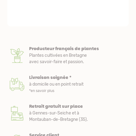
emballés et p
première comm
nous avons a
Producteur français de plantes
Plantes cultivées en Bretagne
avec savoir-faire et passion.
Livraison soignée *
à domicile ou en point retrait
*en savoir plus
Retrait gratuit sur place
à Gennes-sur-Seiche et à
Montauban-de-Bretagne (35).
Service client