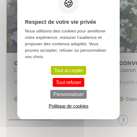
Respect de votre vie privée
Nous utilisons des cookies pour améliorer
votre expérience, mesurer l'audience et
proposer des contenus adaptés. Vous
pouvez accepter, refuser ou personnaliser
vos choix.
CONVOLVULUS mauritanicus
CONVO
Liseron de Mauritanie
Liseron
Tout accepter
5,15 €
Tout refuser
A partir de
A partir
Personnaliser
Politique de cookies