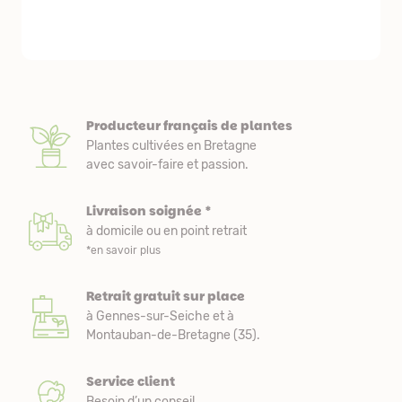
première comm
nous avons a
Producteur français de plantes
Plantes cultivées en Bretagne
avec savoir-faire et passion.
Livraison soignée *
à domicile ou en point retrait
*en savoir plus
Retrait gratuit sur place
à Gennes-sur-Seiche et à
Montauban-de-Bretagne (35).
Service client
Besoin d’un conseil,