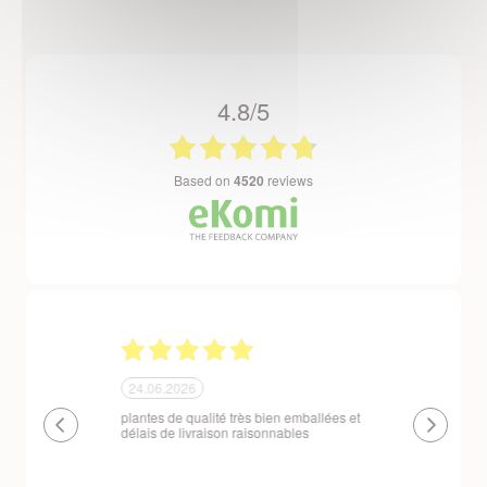
4.8/5
based on
4520
reviews
24.06.2026
23.06.2026
plantes de qualité très bien emballées et
Un site que
délais de livraison raisonnables
réserve. La c
livraison est
courts. Les 
emballés et p