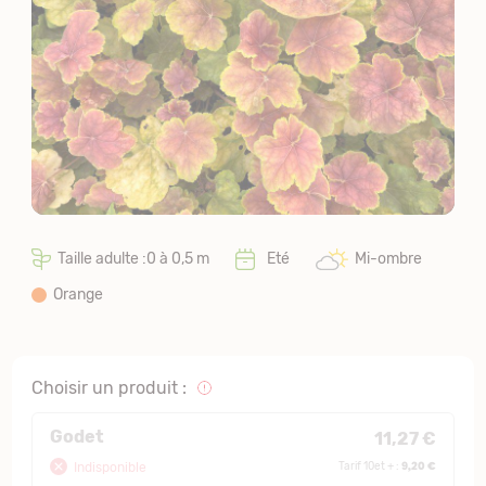
Taille adulte :0 à 0,5 m
Eté
Mi-ombre
Orange
Choisir un produit :
Godet
11,27 €
9,20 €
Indisponible
Tarif 10et + :