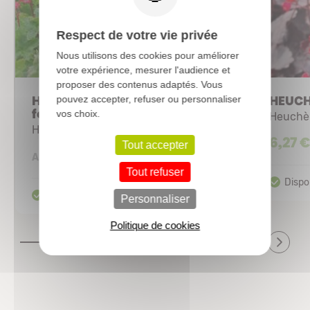
Respect de votre vie privée
Nous utilisons des cookies pour améliorer
votre expérience, mesurer l'audience et
proposer des contenus adaptés. Vous
HEUCHERA brizoides 'Pluie de
HEUCH
pouvez accepter, refuser ou personnaliser
feu®' = 'Leuchtkäfer'
vos choix.
Heuchè
Heuchère
6,27 
Tout accepter
4,40 €
A partir de
Tout refuser
Personnaliser
Politique de cookies