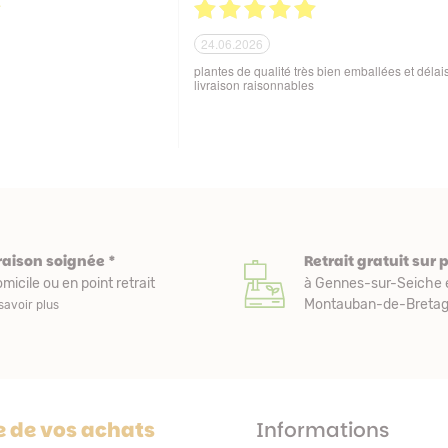
21.06.2026
ballage soigné des produits
Tout est parfait. Je suis enchantée Quoi de plus
 aux variations de
Excellente maison et plantes de qualité. Merci
sques de manutention en cours
beaucoup. Je vous recommande. Cordialemen
raison soignée *
Retrait gratuit sur 
micile ou en point retrait
à Gennes-sur-Seiche 
Montauban-de-Bretagn
savoir plus
e de vos achats
Informations