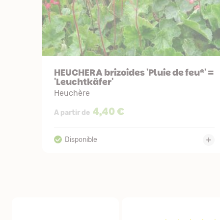
HEUCHERA brizoides 'Pluie de feu®' =
'Leuchtkäfer'
Heuchère
4,40 €
A partir de