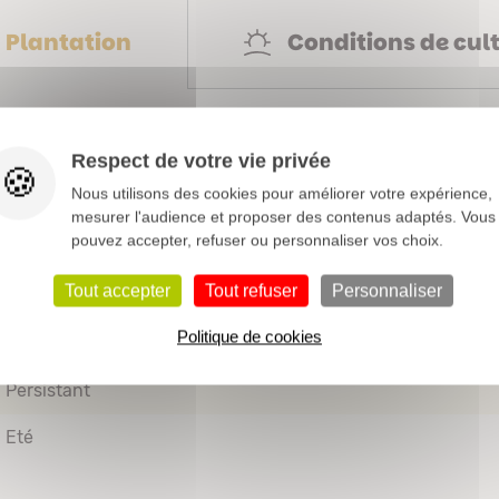
Conditions de cul
Plantation
Saxifragacées
Respect de votre vie privée
Nous utilisons des cookies pour améliorer votre expérience,
0 à 0,5 m
mesurer l'audience et proposer des contenus adaptés. Vous
pouvez accepter, refuser ou personnaliser vos choix.
Rose
Tout accepter
Tout refuser
Personnaliser
Bordure
Bord de bassin
Haie basse
Massif
Potée fleurie
Politique de cookies
Floraison estivale
Feuillage décoratif
Couvre sol
Persistant
Eté