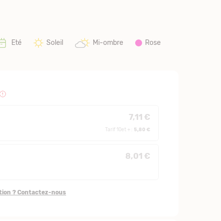
Eté
Soleil
Mi-ombre
Rose
7,11 €
5,80 €
Tarif 10et + :
8,01 €
stion ? Contactez-nous