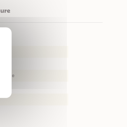
ture
X
Rocaille