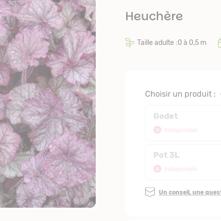
Heuchère
Taille adulte :0 à 0,5 m
Choisir un produit :
Godet
Indisponible
Pot 3L
Indisponible
Un conseil, une que