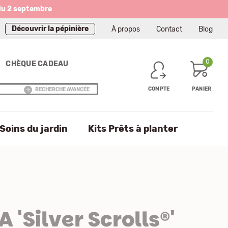
du 2 septembre
Découvrir la pépinière
À propos
Contact
Blog
0
CHÈQUE CADEAU
COMPTE
PANIER
RECHERCHE AVANCÉE
Soins du jardin
Kits Prêts à planter
'Silver Scrolls®'