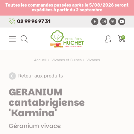
Panneau de gestion des cookies
Toutes les commandes passées après le 5/08/2026 seront
expédiées à partir du 2 septembre
02 99 96 97 31
0
Accueil
Vivaces et Bulbes
Vivaces
Retour aux produits
GERANIUM
cantabrigiense
'Karmina'
Géranium vivace