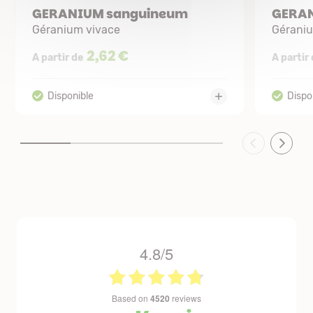
GERANIUM sanguineum
GERAN
Géranium vivace
Gérani
2,62 €
A partir de
A partir
4.8/5
based on
4520
reviews