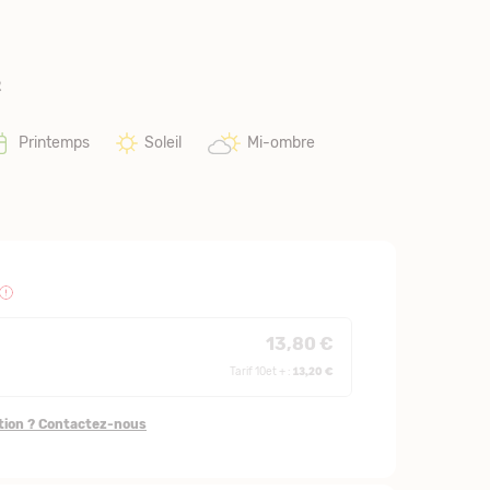
e
Printemps
Soleil
Mi-ombre
13,80 €
13,20 €
Tarif 10et + :
stion ? Contactez-nous