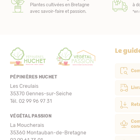
Plantes cultivées en Bretagne
à do
avec savoir-faire et passion.
*en 
Le guid
Com
PÉPINIÈRES HUCHET
Les Creulais
Livr
35370 Gennes-sur-Seiche
Tél. 02 99 96 97 31
Retr
VÉGÉTAL PASSION
Com
La Moucherais
con
35360 Montauban-de-Bretagne