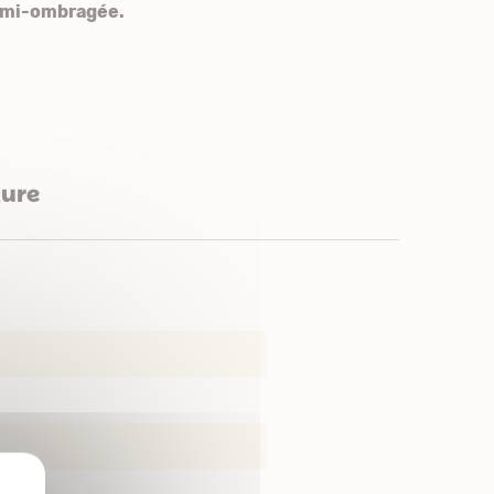
à mi-ombragée.
ture
X