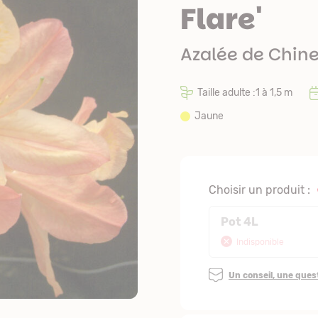
Flare'
Azalée de Chin
Taille adulte :1 à 1,5 m
Jaune
Choisir un produit :
Pot 4L
Indisponible
Un conseil, une que