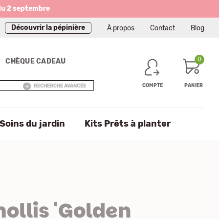
du 2 septembre
Découvrir la pépinière
À propos
Contact
Blog
0
CHÈQUE CADEAU
COMPTE
PANIER
RECHERCHE AVANCÉE
Soins du jardin
Kits Prêts à planter
ollis 'Golden