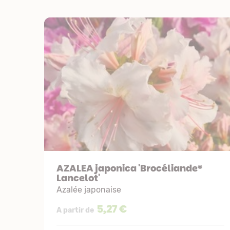
AZALEA japonica 'Brocéliande®
Lancelot'
Azalée japonaise
5,27 €
A partir de