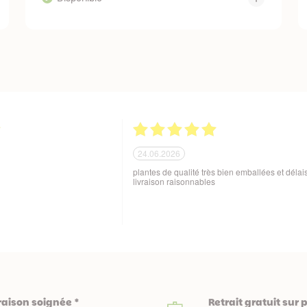
21.06.2026
ballage soigné des produits
Tout est parfait. Je suis enchantée Quoi de plus
 aux variations de
Excellente maison et plantes de qualité. Merci
sques de manutention en cours
beaucoup. Je vous recommande. Cordialemen
raison soignée *
Retrait gratuit sur 