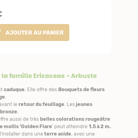
€
AJOUTER
AU PANIER
 la famille
Ericaceae
- Arbuste
st
caduque
. Elle offre des
Bouquets de fleurs
ge
.
avant le
retour du feuillage
. Les
jeunes
 bronze
.
offre aussi de très
belles colorations rougeâtre
e mollis 'Golden Flare
' peut atteindre
1.5 à 2 m.
'installer dans une
terre acide
, avec une