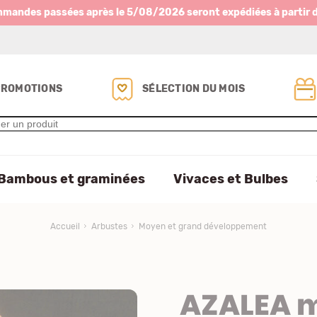
mmandes passées après le 5/08/2026 seront expédiées à partir 
PROMOTIONS
SÉLECTION DU MOIS
Bambous et graminées
Vivaces et Bulbes
Accueil
Arbustes
Moyen et grand développement
AZALEA m