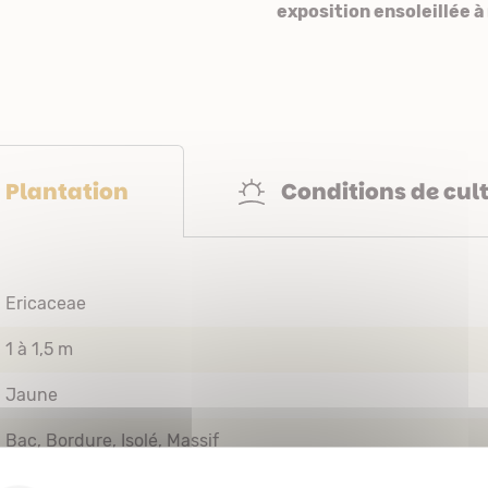
exposition ensoleillée 
Conditions de cul
Plantation
Ericaceae
1 à 1,5 m
Jaune
Bac
Bordure
Isolé
Massif
Floraison printanière