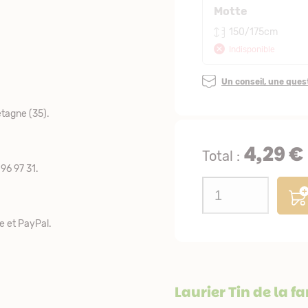
Motte
150/175cm
Indisponible
Un conseil, une que
tagne (35).
4,29 €
Total :
96 97 31.
e et PayPal.
Laurier Tin de la f