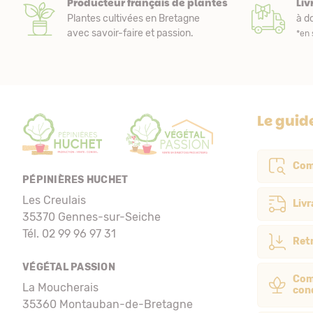
Producteur français de plantes
Liv
Plantes cultivées en Bretagne
à do
avec savoir-faire et passion.
*en 
Le guid
Com
PÉPINIÈRES HUCHET
Les Creulais
Livr
35370 Gennes-sur-Seiche
Tél. 02 99 96 97 31
Retr
VÉGÉTAL PASSION
Com
La Moucherais
con
35360 Montauban-de-Bretagne