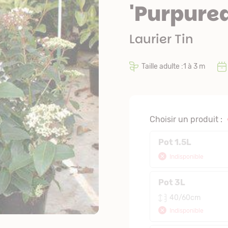
'Purpurea
Laurier Tin
Taille adulte :1 à 3 m
Choisir un produit :
Pot 1.5L
Indisponible
Pot 3L
40/60cm
Indisponible