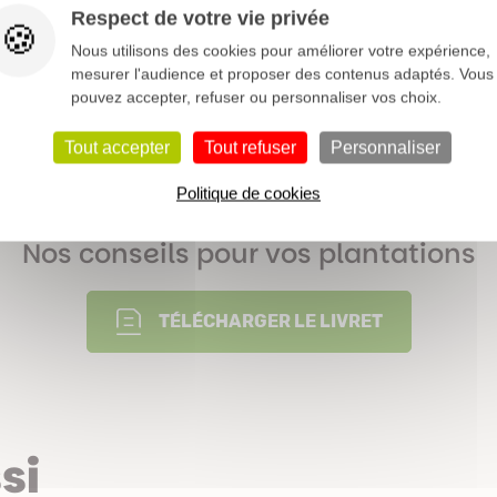
Floraison hivernale
Haie
Respect de votre vie privée
Nous utilisons des cookies pour améliorer votre expérience,
Persistant
mesurer l'audience et proposer des contenus adaptés. Vous
pouvez accepter, refuser ou personnaliser vos choix.
Hiver
Tout accepter
Tout refuser
Personnaliser
Voir notre dossier sur les viornes >
Politique de cookies
Nos conseils pour vos plantations
TÉLÉCHARGER LE LIVRET
si