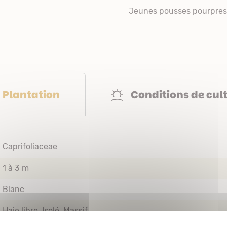
Jeunes pousses pourpres, 
Conditions de cul
Plantation
Caprifoliaceae
1 à 3 m
Blanc
Haie libre
Isolé
Massif