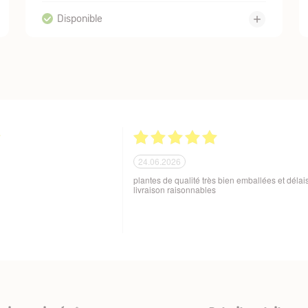
21.06.2026
ballage soigné des produits
Tout est parfait. Je suis enchantée Quoi de plus
 aux variations de
Excellente maison et plantes de qualité. Merci
sques de manutention en cours
beaucoup. Je vous recommande. Cordialemen