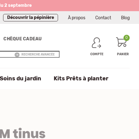
du 2 septembre
Découvrir la pépinière
À propos
Contact
Blog
0
CHÈQUE CADEAU
COMPTE
PANIER
RECHERCHE AVANCÉE
Soins du jardin
Kits Prêts à planter
M tinus