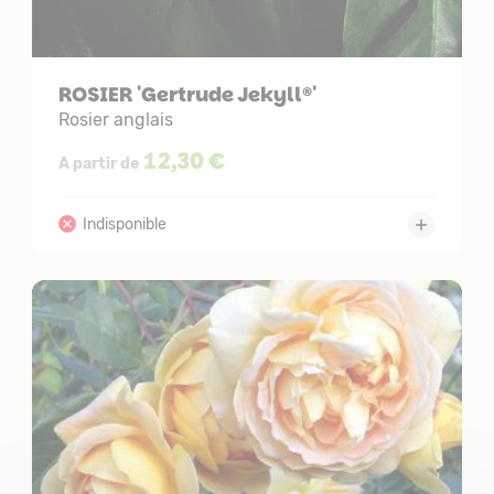
ROSIER 'Gertrude Jekyll®'
Rosier anglais
12,30 €
A partir de