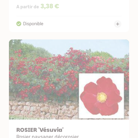
3,38 €
A partir de
ROSIER 'Vésuvia'
Rosier paysager décorosier