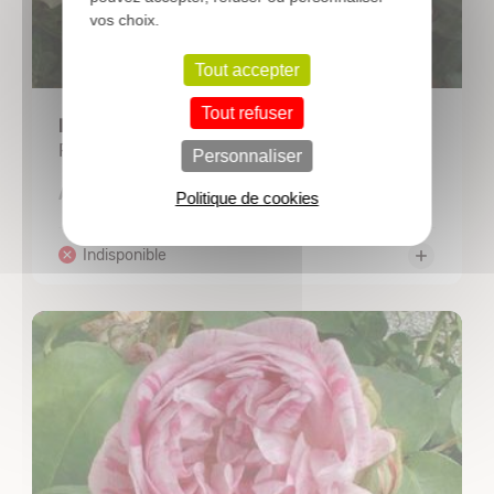
vos choix.
Tout accepter
Tout refuser
ROSIER 'Golden Delight'
Rosier à fleurs groupées
Personnaliser
8,30 €
A partir de
Politique de cookies