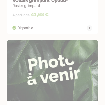
ROSIER grimpant 'Opalia®'
Rosier grimpant
41,68 €
A partir de