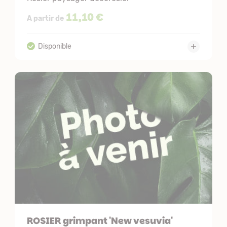
11,10 €
A partir de
ROSIER grimpant 'New vesuvia'