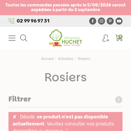
Panneau de gestion des cookies
Toutes les commandes passées après le 5/08/2026 seront
expédiées à partir du 2 septembre
02 99 96 97 31
0
Accueil
Arbustes
Rosiers
Rosiers
Filtrer
✘
Désolé,
ce produit n'est pas disponible
actuellement
. Veuillez consulter nos produits
disponibles ci-dessous ⤵