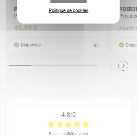
POIRIER nain 'Garden Pearl'
POIRIE
Politique de cookies
Pyrus communis
Pyrus 
46,80 €
A partir
4.8/5
based on
4520
reviews