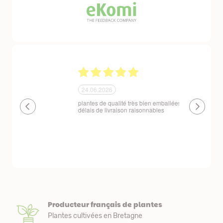
24.06.2026
23.06.2026
plantes de qualité très bien emballées et
Un site que
délais de livraison raisonnables
réserve. La c
livraison est
courts. Les 
emballés et p
première comm
nous avons a
Producteur français de plantes
Plantes cultivées en Bretagne