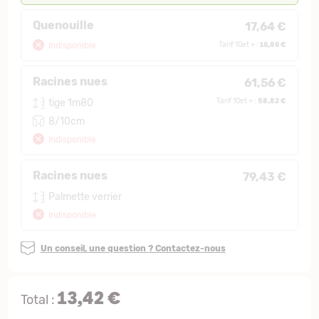
Quenouille
17,64 €
16,86 €
Indisponible
Tarif 10et + :
Racines nues
61,56 €
58,82 €
tige 1m80
Tarif 10et + :
8/10cm
Indisponible
Racines nues
79,43 €
Palmette verrier
Indisponible
Un conseil, une question ? Contactez-nous
13,42 €
Total :