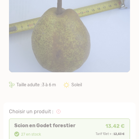
Taille adulte :3 à 6 m
Soleil
Choisir un produit :
Scion en Godet forestier
13,42 €
12,63 €
27 en stock
Tarif 10et + :