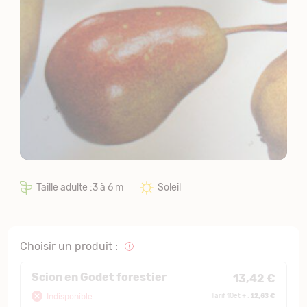
Taille adulte :3 à 6 m
Soleil
Choisir un produit :
Scion en Godet forestier
13,42 €
12,63 €
Indisponible
Tarif 10et + :