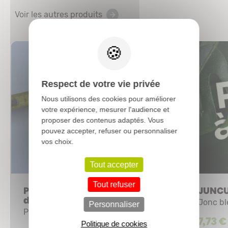
Voir les autres produits
X
Respect de votre vie privée
Nous utilisons des cookies pour améliorer
votre expérience, mesurer l'audience et
proposer des contenus adaptés. Vous
pouvez accepter, refuser ou personnaliser
vos choix.
Tout accepter
Tout refuser
POIRIER 'Duchesse
JUNCUS
d'Angoulême'
Jonc bl
Personnaliser
Pyrus communis
7,73 €
Politique de cookies