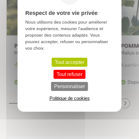
Respect de votre vie privée
Nous utilisons des cookies pour améliorer
votre expérience, mesurer l'audience et
proposer des contenus adaptés. Vous
pouvez accepter, refuser ou personnaliser
POMMIER nain 'Golden Sun'
POMMI
vos choix.
Malus communis
Malus 
Tout accepter
46,80 €
A partir
Tout refuser
Personnaliser
Politique de cookies