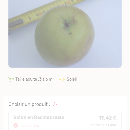
Taille adulte :3 à 6 m
Soleil
Choisir un produit :
Scion en Racines nues
13,42 €
12,63 €
Indisponible
Tarif 10et + :