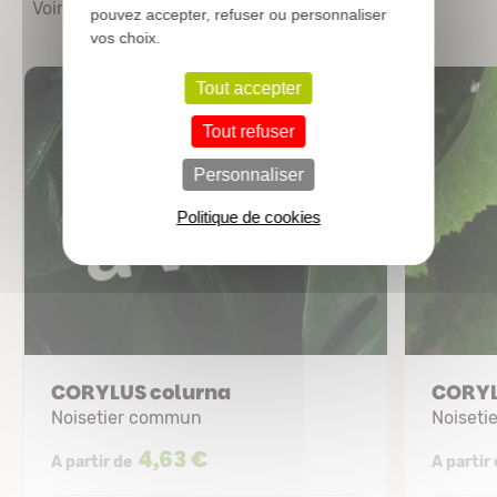
Voir les autres produits
pouvez accepter, refuser ou personnaliser
vos choix.
Tout accepter
Tout refuser
Personnaliser
Politique de cookies
CORYLUS colurna
CORYL
Noisetier commun
Noiset
4,63 €
A partir de
A partir