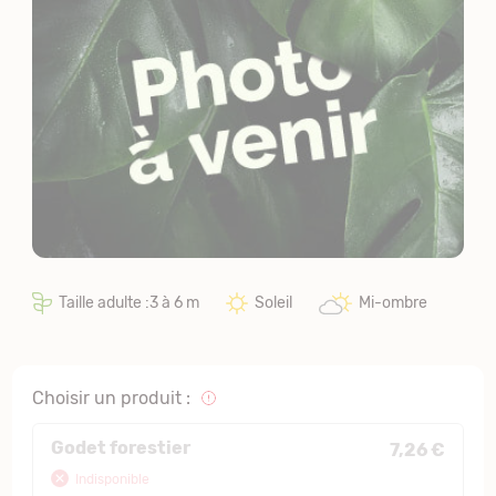
Taille adulte :3 à 6 m
Soleil
Mi-ombre
Choisir un produit :
Godet forestier
7,26 €
Indisponible