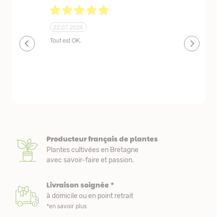
24.06.2026
23.06.2026
plantes de qualité très bien emballées et
Un site que
délais de livraison raisonnables
réserve. La c
livraison est
courts. Les 
emballés et p
première comm
nous avons a
Producteur français de plantes
Plantes cultivées en Bretagne
avec savoir-faire et passion.
Livraison soignée *
à domicile ou en point retrait
*en savoir plus