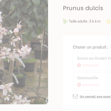
Prunus dulcis
Taille adulte :3 à 6 m
Choisir un produit :
Scion en Godet f
Indisponible
Quenouille
Indisponible
Un conseil, une que