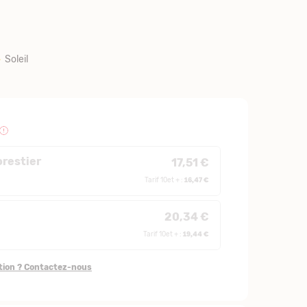
Soleil
orestier
17,51 €
16,47 €
Tarif 10et + :
20,34 €
19,44 €
Tarif 10et + :
stion ? Contactez-nous