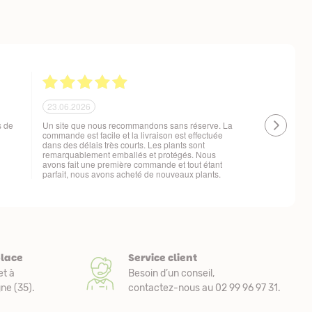
21.06.2026
20.06.2026
 !
Ras, la livraison est conforme à mes attentes
Livraison à 
changement d
t
place
Service client
et à
Besoin d’un conseil,
e (35).
contactez-nous au 02 99 96 97 31.