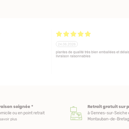
21.06.2026
ballage soigné des produits
Tout est parfait. Je suis enchantée Quoi de plus
 aux variations de
Excellente maison et plantes de qualité. Merci
sques de manutention en cours
beaucoup. Je vous recommande. Cordialemen
raison soignée *
Retrait gratuit sur 
micile ou en point retrait
à Gennes-sur-Seiche 
Montauban-de-Bretagn
savoir plus