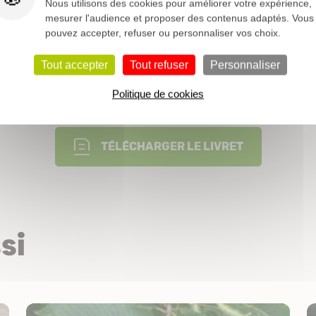
Nous utilisons des cookies pour améliorer votre expérience,
Caduque
mesurer l'audience et proposer des contenus adaptés. Vous
pouvez accepter, refuser ou personnaliser vos choix.
Voir notre dossier sur les fruitiers >
Tout accepter
Tout refuser
Personnaliser
Politique de cookies
Nos conseils pour vos plantations
TÉLÉCHARGER LE LIVRET
si