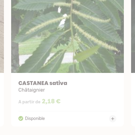
CASTANEA sativa
Châtaignier
2,18 €
A partir de