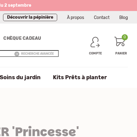
du 2 septembre
Découvrir la pépinière
À propos
Contact
Blog
0
CHÈQUE CADEAU
COMPTE
PANIER
RECHERCHE AVANCÉE
Soins du jardin
Kits Prêts à planter
 'Princesse'