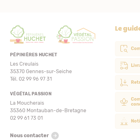
Le guid
Com
PÉPINIÈRES HUCHET
Les Creulais
Livr
35370 Gennes-sur-Seiche
Tél. 02 99 96 97 31
Retr
VÉGÉTAL PASSION
Com
La Moucherais
con
35360 Montauban-de-Bretagne
02 99 61 73 01
Noti
Nous contacter