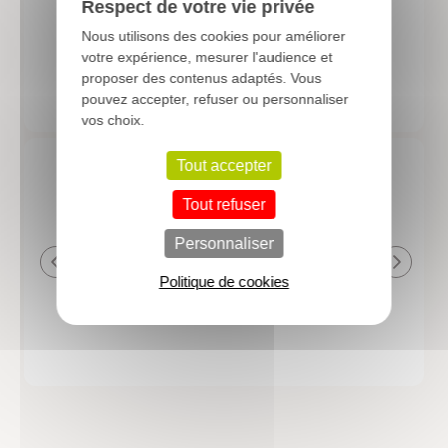
Respect de votre vie privée
Nous utilisons des cookies pour améliorer
based on
4520
reviews
votre expérience, mesurer l'audience et
proposer des contenus adaptés. Vous
pouvez accepter, refuser ou personnaliser
vos choix.
Tout accepter
Tout refuser
24.06.2026
23.06.2026
Personnaliser
plantes de qualité très bien emballées et
Un site que
délais de livraison raisonnables
réserve. La c
Politique de cookies
livraison est
courts. Les 
emballés et p
première comm
nous avons a