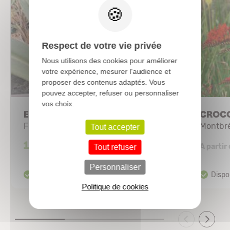
Respect de votre vie privée
Nous utilisons des cookies pour améliorer
votre expérience, mesurer l'audience et
proposer des contenus adaptés. Vous
pouvez accepter, refuser ou personnaliser
vos choix.
EUCOMIS x purple reign®
CROCO
Fleur d'ananas
Montbré
Tout accepter
17,62 €
A partir
Tout refuser
Personnaliser
Politique de cookies