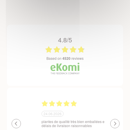
4.8/5
based on
4520
reviews
24.06.2026
23.06.2026
plantes de qualité très bien emballées et
Un site que
délais de livraison raisonnables
réserve. La c
livraison est