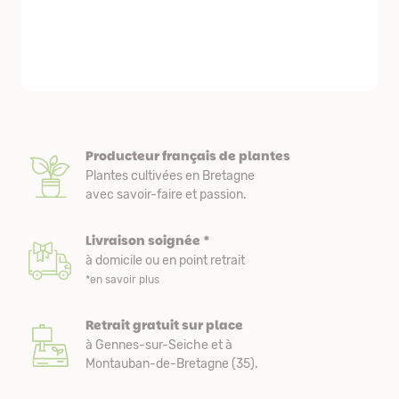
courts. Les 
emballés et p
première comm
nous avons a
Producteur français de plantes
Plantes cultivées en Bretagne
avec savoir-faire et passion.
Livraison soignée *
à domicile ou en point retrait
*en savoir plus
Retrait gratuit sur place
à Gennes-sur-Seiche et à
Montauban-de-Bretagne (35).