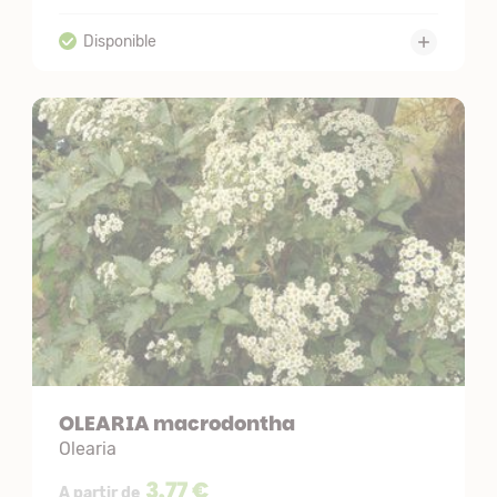
OLEARIA macrodontha
Olearia
3,77 €
A partir de