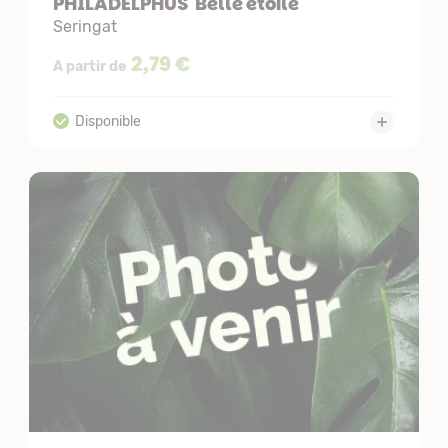
PHILADELPHUS 'Belle etoile'
Seringat
2,79 €
A partir de