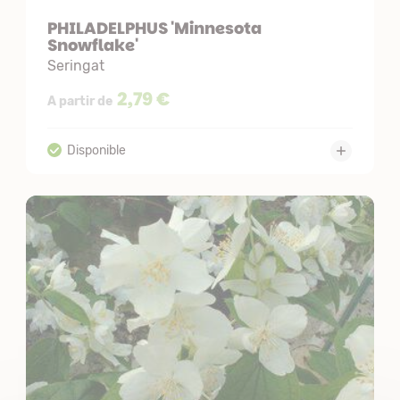
PHILADELPHUS 'Minnesota
Snowflake'
Seringat
2,79 €
A partir de