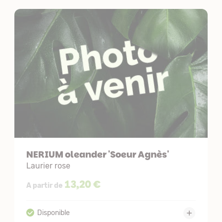
NERIUM oleander 'Soeur Agnès'
Laurier rose
13,20 €
A partir de