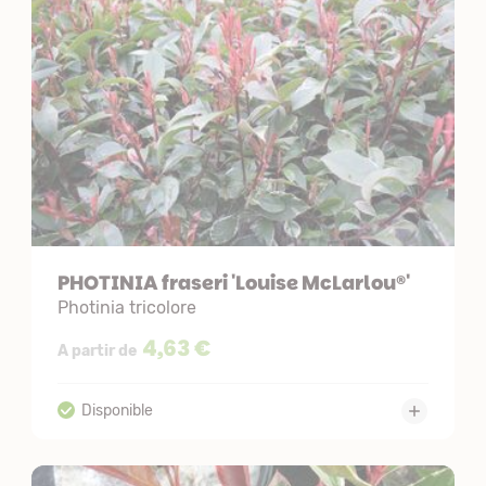
PHOTINIA fraseri 'Louise McLarlou®'
Photinia tricolore
4,63 €
A partir de