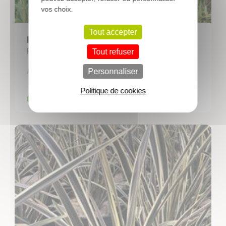
vos choix.
Tout accepter
PHILLYREA angustifolia
Filaire à feuilles étroites
Tout refuser
3,87 €
A partir de
Personnaliser
Politique de cookies